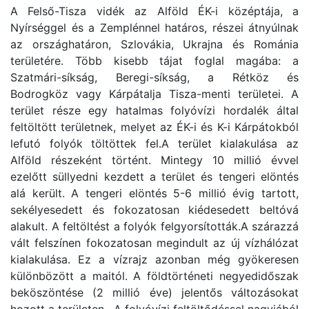
A Felső-Tisza vidék az Alföld ÉK-i középtája, a
Nyírséggel és a Zemplénnel határos, részei átnyúlnak
az országhatáron, Szlovákia, Ukrajna és Románia
területére. Több kisebb tájat foglal magába: a
Szatmári-síkság, Beregi-síkság, a Rétköz és
Bodrogköz vagy Kárpátalja Tisza-menti területei. A
terület része egy hatalmas folyóvízi hordalék által
feltöltött területnek, melyet az ÉK-i és K-i Kárpátokból
lefutó folyók töltöttek fel.A terület kialakulása az
Alföld részeként történt. Mintegy 10 millió évvel
ezelőtt süllyedni kezdett a terület és tengeri elöntés
alá került. A tengeri elöntés 5-6 millió évig tartott,
sekélyesedett és fokozatosan kiédesedett beltóvá
alakult. A feltöltést a folyók felgyorsították.A szárazzá
vált felszínen fokozatosan megindult az új vízhálózat
kialakulása. Ez a vízrajz azonban még gyökeresen
különbözött a maitól. A földtörténeti negyedidőszak
beköszöntése (2 millió éve) jelentős változásokat