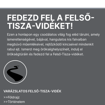
FEDEZD FEL A FELSŐ-
TISZA-VIDÉKET!
Ezen a honlapon egy csodálatos világ fog eléd tárulni, amely
ismeretlenségével, bájával, hangulatos kis falvaiban
megbúvó műemlékeivel, rejtőzködő kincseivel mindenkit
rabul ejt. Ismerd meg örökséghelyszíneit, indulj el
örökségtúráin és fedezd fel a Felső-Tisza-vidéket.
VARÁZSLATOS FELSŐ-TISZA-VIDÉK
>>Földrajz
>>Történelem