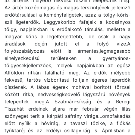
az árterek mélyebb fekvésű részein telepedtek meg.
Az ártér középmagas és magas térszintjének jellemző
erdőtársulásai a keményfaligetek, azaz a tölgy-kőris-
szil ligeterdők. Leggyakoribb fafajaik a kocsányos
tölgy, napjainkban is erdőalkotó társulás, mellette a
magyar kőris a legelterjedtebb, ide csak a nagy
áradások idején jutott el a folyó vize.A
folyószabályozás előtt is ármentes,legmagasabb
elhelyezkedésű területeken a gyertyános-
tölgyesekjellemzőek, melyek napjainkban az egész
Alföldön ritkán található meg. Az erdők mélyebb
fekvésű, tartós vízborítású foltjain égeres láperdők
díszlenek. A lábas égerek mohával borított törzsei
között ritka, nedvességkedvelő lágyszárú növények
telepedtek meg.A Szatmári-síkság és a Beregi
Tiszahát erdeinek aljára már február végén lilás
szőnyeget terít a kárpáti sáfrány virága.Lombfakadás
előtt nyílik a hóvirág, a tavaszi tőzike, a fiókás
tyúktaréj és az erdélyi csillagvirág is. Áprilisban a