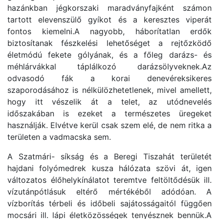
hazánkban jégkorszaki maradványfajként számon
tartott elevenszülő gyíkot és a keresztes viperát
fontos kiemelni.A nagyobb, háborítatlan erdők
biztosítanak fészkelési lehetőséget a rejtőzködő
életmódú fekete gólyának, és a főleg darázs- és
méhlárvákkal táplálkozó darázsölyveknek.Az
odvasodó fák a korai denevéreksikeres
szaporodásához is nélkülözhetetlenek, mivel amellett,
hogy itt vészelik át a telet, az utódnevelés
időszakában is ezeket a természetes üregeket
használják. Elvétve kerül csak szem elé, de nem ritka a
területen a vadmacska sem.
A Szatmári- síkság és a Beregi Tiszahát területét
hajdani folyómedrek kusza hálózata szövi át, igen
változatos élőhelykínálatot teremtve feltöltődésük ill.
vízutánpótlásuk eltérő mértékéből adódóan. A
vízborítás térbeli és időbeli sajátosságaitól függően
mocsári ill. lápi életközösségek tenyésznek bennük.A