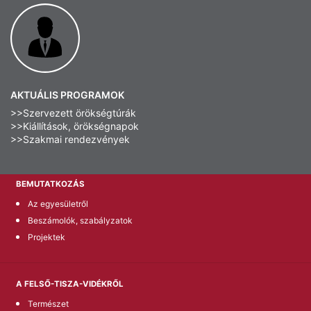
AKTUÁLIS PROGRAMOK
>>Szervezett örökségtúrák
>>Kiállítások, örökségnapok
>>Szakmai rendezvények
BEMUTATKOZÁS
Az egyesületről
Beszámolók, szabályzatok
Projektek
A FELSŐ-TISZA-VIDÉKRŐL
Természet