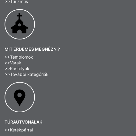
>>Turizmus
MIT ÉRDEMES MEGNÉZNI?
>>Templomok
>>Várak
>>Kastélyok
>>További kategóriák
TÚRAÚTVONALAK
>>Kerékpárral