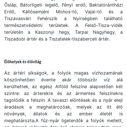
Ősláp, Bátorligeti legelő, Fényi erdő, Baktalórántházi
Erdő, Kállósemjéni Mohos-tó, Vajai-tó és a
Tiszavasvári Fehérszik a Nyírségben található
természetvédelmi területek. A Felső-Tisza-vidék
területén a Kaszonyi hegy, Tarpai Nagyhegy, a
Tiszadobi ártér és a Tiszatelek-tiszaberceli ártér.
Élőhelyek és élővilág
Az ártéri síkságok, a folyók magas vízhozamának
köszönhetően évente akár többször víz alá
kerülhettek, az egész Alföld felszíne alapvetően két
szintre: az árterekre és az ármentes felszínekre
tagolódik a felszín. A tavaszi elöntések és a nyár eleji
áradások a meghatározóak, melyek az itt élő
növények, állatok és az ember életét is
meghatározta.A fűz-nyár ligeterdők a folyók mellett,