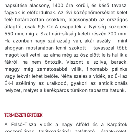
napsütése alacsony, 1400 óra körüli, és késő tavaszi
fagyok is előfordulnak. Az évi középhőmérséklet kelet
felé határozottan csökken, alacsonyabb az országos
átlagtól, csak 9,5 Co.A csapadék a Nyírség közepén
550 mm, míg a Szatmári-síkság keleti részén 700 mm.
Ha azonban nagy szárazság van, akár aszály – mint
ahogyan mostanában lenni szokott – tavasszal több
magot kell vetni, az alma még az ősz előtt le is hullik a
fákról, ha nem öntözik. Viszont a szilva, barack,
meggy még zamatosabbá válik, finomabb pálinka
vagy lekvár lehet belőle. Néha szeles a vidék, az É-i az
ÉK-i szélirány az uralkodó, gyakori az anticiklonális
helyzet, melyet a kerékpáros túrákon tapasztalhatunk.
TERMÉSZETI ÉRTÉKEK
A Felső-Tisza vidék a nagy Alföld és a Kárpátok
koszorújának találkozásánál található, észak-keleti