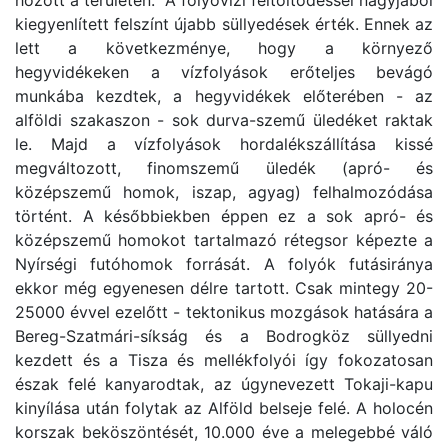
hozott a területen. A folyóvízi feltöltődéssel nagyjából
kiegyenlített felszínt újabb süllyedések érték. Ennek az
lett a következménye, hogy a környező
hegyvidékeken a vízfolyások erőteljes bevágó
munkába kezdtek, a hegyvidékek előterében - az
alföldi szakaszon - sok durva-szemű üledéket raktak
le. Majd a vízfolyások hordalékszállítása kissé
megváltozott, finomszemű üledék (apró- és
középszemű homok, iszap, agyag) felhalmozódása
történt. A későbbiekben éppen ez a sok apró- és
középszemű homokot tartalmazó rétegsor képezte a
Nyírségi futóhomok forrását. A folyók futásiránya
ekkor még egyenesen délre tartott. Csak mintegy 20-
25000 évvel ezelőtt - tektonikus mozgások hatására a
Bereg-Szatmári-síkság és a Bodrogköz süllyedni
kezdett és a Tisza és mellékfolyói így fokozatosan
észak felé kanyarodtak, az úgynevezett Tokaji-kapu
kinyílása után folytak az Alföld belseje felé. A holocén
korszak beköszöntését, 10.000 éve a melegebbé váló