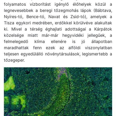
folyamatos vízborítást igénylő élőhelyek közül a
legnevesebbek a beregi tőzegmohás lápok (Bábtava,
Nyíres-tó, Bence-tó, Navat és Zsid-tó), amelyek a
Tisza egykori medrében, erdőkkel körülvéve alakultak
ki. Mivel a térség éghajlati adottságai a Kárpátok
közelsége miatt már-már hegyvidéki jellegűek, a
felmelegedő klíma ellenére is jó állapotban
maradhattak fenn ezek az alföldi viszonylatban
teljesen egyedülálló növénytársulások, legismertebb a
tőzegeper.