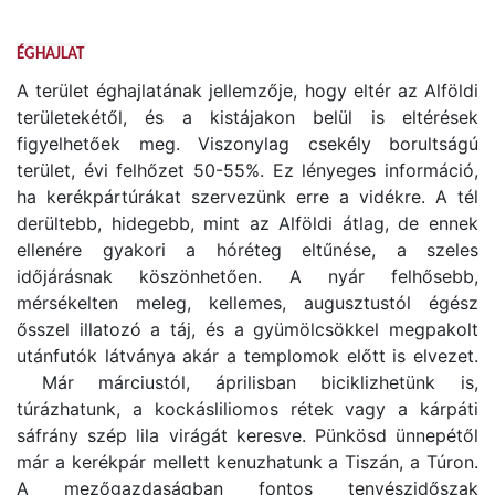
ÉGHAJLAT
A terület éghajlatának jellemzője, hogy eltér az Alföldi
területekétől, és a kistájakon belül is eltérések
figyelhetőek meg. Viszonylag csekély borultságú
terület, évi felhőzet 50-55%. Ez lényeges információ,
ha kerékpártúrákat szervezünk erre a vidékre. A tél
derültebb, hidegebb, mint az Alföldi átlag, de ennek
ellenére gyakori a hóréteg eltűnése, a szeles
időjárásnak köszönhetően. A nyár felhősebb,
mérsékelten meleg, kellemes, augusztustól égész
ősszel illatozó a táj, és a gyümölcsökkel megpakolt
utánfutók látványa akár a templomok előtt is elvezet.
Már márciustól, áprilisban biciklizhetünk is,
túrázhatunk, a kockásliliomos rétek vagy a kárpáti
sáfrány szép lila virágát keresve. Pünkösd ünnepétől
már a kerékpár mellett kenuzhatunk a Tiszán, a Túron.
A mezőgazdaságban fontos tenyészidőszak