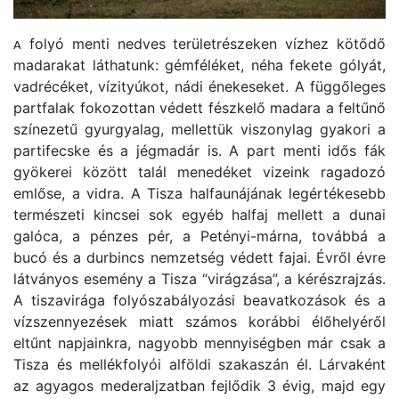
folyó menti nedves területrészeken vízhez kötődő
A
madarakat láthatunk: gémféléket, néha fekete gólyát,
vadrécéket, vízityúkot, nádi énekeseket. A függőleges
partfalak fokozottan védett fészkelő madara a feltűnő
színezetű gyurgyalag, mellettük viszonylag gyakori a
partifecske és a jégmadár is. A part menti idős fák
gyökerei között talál menedéket vizeink ragadozó
emlőse, a vidra. A Tisza halfaunájának legértékesebb
természeti kincsei sok egyéb halfaj mellett a dunai
galóca, a pénzes pér, a Petényi-márna, továbbá a
bucó és a durbincs nemzetség védett fajai. Évről évre
látványos esemény a Tisza “virágzása”, a kérészrajzás.
A tiszavirága folyószabályozási beavatkozások és a
vízszennye­zések miatt számos korábbi élőhelyéről
eltűnt napjainkra, nagyobb mennyiségben már csak a
Tisza és mellékfolyói alföldi szakaszán él. Lárvaként
az agyagos mederaljzatban fejlődik 3 évig, majd egy