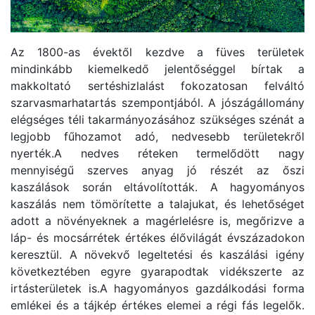
Az 1800-as évektől kezdve a füves területek
mindinkább kiemelkedő jelentőséggel bírtak a
makkoltató sertéshizlalást fokozatosan felváltó
szarvasmarhatartás szempontjából. A jószágállomány
elégséges téli takarmányozásához szükséges szénát a
legjobb fűhozamot adó, nedvesebb területekről
nyerték.A nedves réteken termelődött nagy
mennyiségű szerves anyag jó részét az őszi
kaszálások során eltávolították. A hagyományos
kaszálás nem tömörítette a talajukat, és lehetőséget
adott a növényeknek a magérlelésre is, megőrizve a
láp- és mocsárrétek értékes élővilágát évszázadokon
keresztül. A növekvő legeltetési és kaszálási igény
következtében egyre gyarapodtak vidékszerte az
irtásterületek is.A hagyományos gazdálkodási forma
emlékei és a tájkép értékes elemei a régi fás legelők.