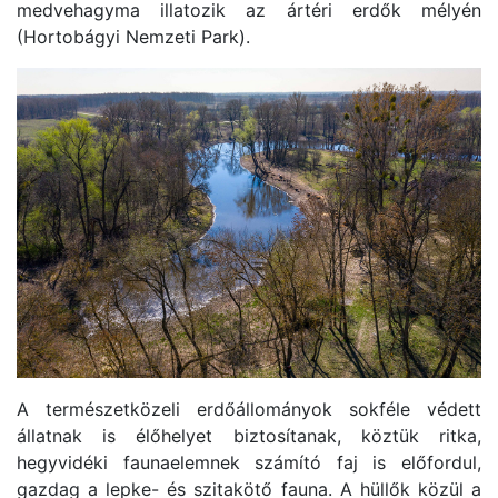
medvehagyma illatozik az ártéri erdők mélyén
(Hortobágyi Nemzeti Park).
A természetközeli erdőállományok sokféle védett
állatnak is élőhelyet biztosítanak, köztük ritka,
hegyvidéki faunaelemnek számító faj is előfordul,
gazdag a lepke- és szitakötő fauna. A hüllők közül a