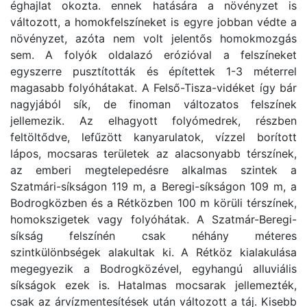
éghajlat okozta. ennek hatására a növényzet is
változott, a homokfelszíneket is egyre jobban védte a
növényzet, azóta nem volt jelentős homokmozgás
sem. A folyók oldalazó erózióval a felszíneket
egyszerre pusztították és építettek 1-3 méterrel
magasabb folyóhátakat. A Felső-Tisza-vidéket így bár
nagyjából sík, de finoman változatos felszínek
jellemezik. Az elhagyott folyómedrek, részben
feltöltődve, lefűzött kanyarulatok, vízzel borított
lápos, mocsaras területek az alacsonyabb térszínek,
az emberi megtelepedésre alkalmas szintek a
Szatmári-síkságon 119 m, a Beregi-síkságon 109 m, a
Bodrogközben és a Rétközben 100 m körüli térszínek,
homokszigetek vagy folyóhátak. A Szatmár-Beregi-
síkság felszínén csak néhány méteres
szintkülönbségek alakultak ki. A Rétköz kialakulása
megegyezik a Bodrogközével, egyhangú alluviális
síkságok ezek is. Hatalmas mocsarak jellemezték,
csak az árvízmentesítések után változott a táj. Kisebb