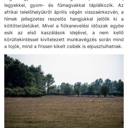
legyekkel, gyom- és fűmagvakkal táplálkozik. Az
afrikai telelőhelyükről április végén visszaérkezvén, a
hímek jellegzetes reszelős hangjukkal jelölik ki a
költőterületüket. Mivel a fiókanevelési időszak egybe
esik az első kaszálások idejével, a nem kellő
körültekintéssel kivitelezett munkavégzés során mind
a tojók, mind a frissen kikelt csibék is elpusztulhatnak.