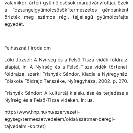
valamikori ártéri gyümölcsösök maradványfoltjai. Ezek
a “dzsungelgyümölcsösök”természetes génbanként
őrizték meg számos régi, tájjellegű gyümölcsfajta
egyedét.
Felhasznált irodalom
Lóki József: A Nyírség és a Felső-Tisza-vidék földrajzi
alapjai, In: A Nyírség és a Felső-Tisza-vidék történeti
földrajza, szerk: Frisnyák Sándor, Kiadja a Nyíregyházi
Főiskola Földrajz Tanszéke, Nyíregyháza, 2002. p. 270.
Frisnyák Sándor: A kultúrtáj kialakulása és terjedése a
Nyírség és a Felső-Tizsa vidéken. In: ua.
http://www.hnp.hu/hu/szervezeti-
egyseg/termeszetvedelem/oldal/szatmar-beregi-
tajvedelmi-korzet)