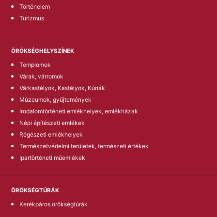
Történelem
Turizmus
ÖRÖKSÉGHELYSZÍNEK
Templomok
Várak, várromok
Várkastélyok, Kastélyok, Kúriák
Múzeumok, gyűjtemények
Irodalomtörténeti emlékhelyek, emlékházak
Népi építészeti emlékek
Régészeti emlékhelyek
Természetvédelmi területek, természeti értékek
Ipartörténeti műemlékek
ÖRÖKSÉGTÚRÁK
Kerékpáros örökségtúrák