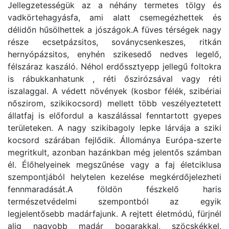
Jellegzetességük az a néhány termetes tölgy és
vadkörtehagyásfa, ami alatt csemegézhettek és
délidőn hűsölhettek a jószágok.A füves térségek nagy
része ecsetpázsitos, soványcsenkeszes, ritkán
hernyópázsitos, enyhén szikesedő nedves legelő,
félszáraz kaszáló. Néhol erdőssztyepp jellegű foltokra
is rábukkanhatunk , réti őszirózsával vagy réti
iszalaggal. A védett növények (kosbor félék, szibériai
nőszirom, szikikocsord) mellett több veszélyeztetett
állatfaj is előfordul a kaszálással fenntartott gyepes
területeken. A nagy szikibagoly lepke lárvája a sziki
kocsord szárában fejlődik. Állománya Európa-szerte
megritkult, azonban hazánkban még jelentős számban
él. Élőhelyeinek megszűnése vagy a faj életciklusa
szempontjából helytelen kezelése megkérdőjelezheti
fennmaradását.A földön fészkelő haris
természetvédelmi szempontból az egyik
legjelentősebb madárfajunk. A rejtett életmódú, fürjnél
alig nagyobb madár bogarakkal, szöcskékkel,