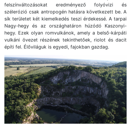
felszínváltozásokat eredményező folyóvizi és
szélerózió csak antropogén hatásra következett be. A
sík területet két kiemelkedés teszi érdekessé. A tarpai
Nagy-hegy és az ország­határon húzódó Kaszonyi-
hegy. Ezek olyan romvulkánok, amely a belső-kárpáti
vulkáni övezet részének tekinthetőek, riolot és dacit
építi fel. Élőviláguk is egyedi, fajokban gazdag.