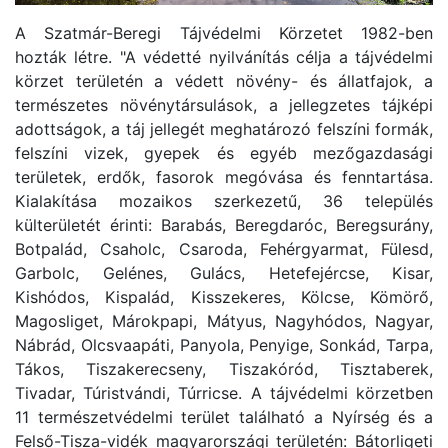
A Szatmár-Beregi Tájvédelmi Körzetet 1982-ben
hozták létre. "A védetté nyilvánítás célja a tájvédelmi
körzet területén a védett növény- és állatfajok, a
természetes növénytársulások, a jellegzetes tájképi
adottságok, a táj jellegét meghatározó felszíni formák,
felszíni vizek, gyepek és egyéb mezőgazdasági
területek, erdők, fasorok megóvása és fenntartása.
Kialakítása mozaikos szerkezetű, 36 település
külterületét érinti: Barabás, Beregdaróc, Beregsurány,
Botpalád, Csaholc, Csaroda, Fehérgyarmat, Fülesd,
Garbolc, Gelénes, Gulács, Hetefejércse, Kisar,
Kishódos, Kispalád, Kisszekeres, Kölcse, Kömörő,
Magosliget, Márokpapi, Mátyus, Nagyhódos, Nagyar,
Nábrád, Olcsvaapáti, Panyola, Penyige, Sonkád, Tarpa,
Tákos, Tiszakerecseny, Tiszakóród, Tisztaberek,
Tivadar, Túristvándi, Túrricse. A tájvédelmi körzetben
11 természetvédelmi terület található a Nyírség és a
Felső-Tisza-vidék magyarországi területén: Bátorligeti