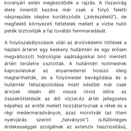
koranyári estén megkezdődik a rajzás. A tiszavirág
élete innentől kezdve már csak a folyó feletti
nászrepülés idejére korlátozódik („kérészéletű”), de
megfelelő környezeti feltételek mellett a vízbe hulló
peték biztosítják a faj további fennmaradását.
A folyószabályozások után az árvízvédelmi töltések a
hajdani árteret egy keskeny hullámtéri és egy erősen
megváltozott hidrológiai sajátságokkal bíró mentett
ártéri területre osztották. A hullámtéri holtmedrek
kapcsolatukat az anyamederrel hosszú ideig
megtarthatták, de a folyómeder bevágódása és a
hullámtér feliszapolódása miatt később már csak
árvizek idején állt vissza rövid időre az
összeköttetésük az élő vízzel.Az ártér jellegzetes
képéhez az erdők mellett hozzátartoznak a rétek és a
régi medermaradványok, azaz morotvák (az itteni
nyelvjárás szerint „halványok”) is.Különleges
érdekességgel szolgálnak az extenzív hasznosítású,