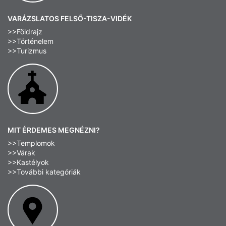
VARÁZSLATOS FELSŐ-TISZA-VIDÉK
>>Földrajz
>>Történelem
>>Turizmus
MIT ÉRDEMES MEGNÉZNI?
>>Templomok
>>Várak
>>Kastélyok
>>További kategóriák