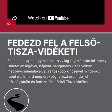
FEDEZD FEL A FELSŐ-
TISZA-VIDÉKET!
Ezen a honlapon egy csodálatos világ fog eléd tárulni, amely
ismeretlenségével, bájával, hangulatos kis falvaiban
megbúvó műemlékeivel, rejtőzködő kincseivel mindenkit
rabul ejt. Ismerd meg örökséghelyszíneit, indulj el
örökségtúráin és fedezd fel a Felső-Tisza-vidéket.