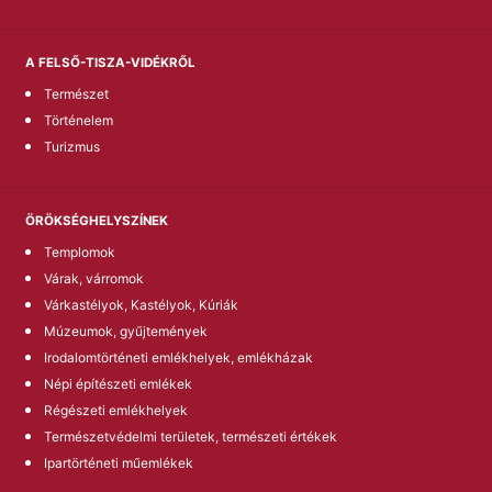
A FELSŐ-TISZA-VIDÉKRŐL
Természet
Történelem
Turizmus
ÖRÖKSÉGHELYSZÍNEK
Templomok
Várak, várromok
Várkastélyok, Kastélyok, Kúriák
Múzeumok, gyűjtemények
Irodalomtörténeti emlékhelyek, emlékházak
Népi építészeti emlékek
Régészeti emlékhelyek
Természetvédelmi területek, természeti értékek
Ipartörténeti műemlékek