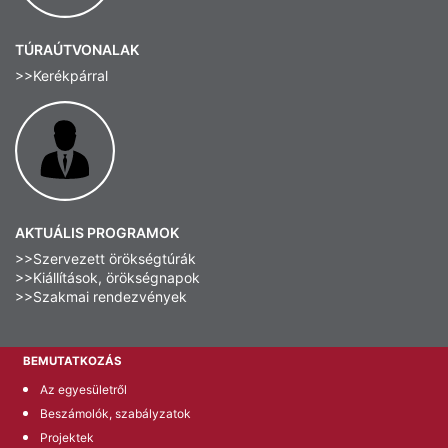
TÚRAÚTVONALAK
>>Kerékpárral
AKTUÁLIS PROGRAMOK
>>Szervezett örökségtúrák
>>Kiállítások, örökségnapok
>>Szakmai rendezvények
BEMUTATKOZÁS
Az egyesületről
Beszámolók, szabályzatok
Projektek