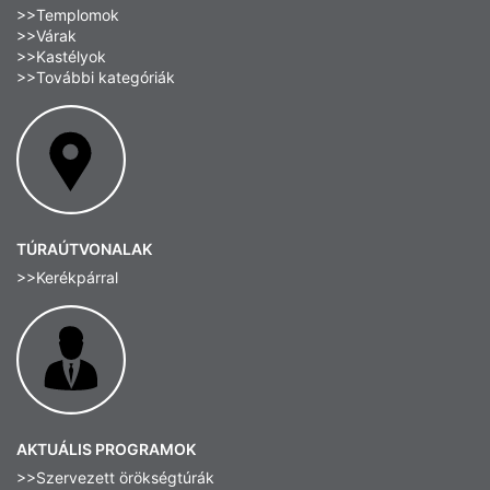
>>Templomok
>>Várak
>>Kastélyok
>>További kategóriák
TÚRAÚTVONALAK
>>Kerékpárral
AKTUÁLIS PROGRAMOK
>>Szervezett örökségtúrák