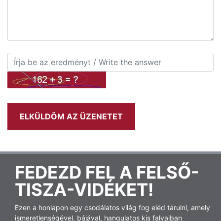
FEDEZD FEL A FELSŐ-
TISZA-VIDÉKET!
Ezen a honlapon egy csodálatos világ fog eléd tárulni, amely
ismeretlenségével, bájával, hangulatos kis falvaiban