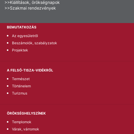
>>Kiállítások, örökségnapok
>>Szakmai rendezvények
BEMUTATKOZÁS
Az egyesületről
Beszámolók, szabályzatok
Projektek
A FELSŐ-TISZA-VIDÉKRŐL
Természet
Történelem
Turizmus
ÖRÖKSÉGHELYSZÍNEK
Templomok
Várak, várromok