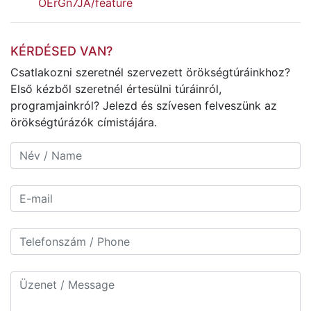
OErGn7JA/feature
KÉRDÉSED VAN?
Csatlakozni szeretnél szervezett örökségtúráinkhoz?
Első kézből szeretnél értesülni túráinról,
programjainkról? Jelezd és szívesen felveszünk az
örökségtúrázók címistájára.