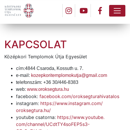
KAPCSOLAT
Középkori Templomok Útja Egyesület
cím:
4844 Csaroda, Kossuth u. 7.
e-mail:
kozepkoritemplomokutja@gmail.
com
telefonszám: +36 30/446-8383
web:
www.oroksegtura.hu
facebook:
facebook.com/oroksegturahivatalos
instagram:
https://www.instagram.com/
oroksegtura.hu/
youtube csatorna:
https://www.youtube.
com/channel/UCdtTY4soFEP5s3-