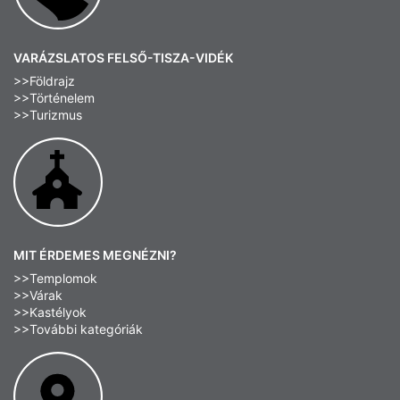
VARÁZSLATOS FELSŐ-TISZA-VIDÉK
>>Földrajz
>>Történelem
>>Turizmus
MIT ÉRDEMES MEGNÉZNI?
>>Templomok
>>Várak
>>Kastélyok
>>További kategóriák