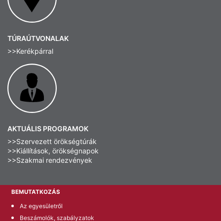
TÚRAÚTVONALAK
>>Kerékpárral
AKTUÁLIS PROGRAMOK
>>Szervezett örökségtúrák
>>Kiállítások, örökségnapok
>>Szakmai rendezvények
BEMUTATKOZÁS
Az egyesületről
Beszámolók, szabályzatok