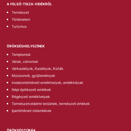
A FELSŐ-TISZA-VIDÉKRŐL
Természet
Történelem
Turizmus
ÖRÖKSÉGHELYSZÍNEK
Templomok
Várak, várromok
Várkastélyok, Kastélyok, Kúriák
Múzeumok, gyűjtemények
Irodalomtörténeti emlékhelyek, emlékházak
Népi építészeti emlékek
Régészeti emlékhelyek
Természetvédelmi területek, természeti értékek
Ipartörténeti műemlékek
ÖRÖKSÉGTÚRÁK