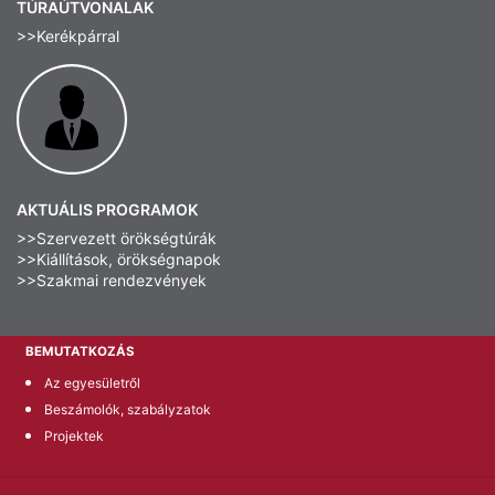
TÚRAÚTVONALAK
>>Kerékpárral
AKTUÁLIS PROGRAMOK
>>Szervezett örökségtúrák
>>Kiállítások, örökségnapok
>>Szakmai rendezvények
BEMUTATKOZÁS
Az egyesületről
Beszámolók, szabályzatok
Projektek