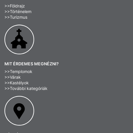
>>Földrajz
>>Történelem
>>Turizmus
MIT ÉRDEMES MEGNÉZNI?
>>Templomok
>>Várak
>>Kastélyok
>>További kategóriák