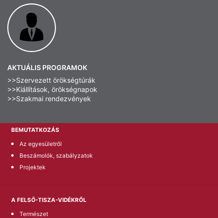
AKTUÁLIS PROGRAMOK
>>Szervezett örökségtúrák
>>Kiállítások, örökségnapok
>>Szakmai rendezvények
BEMUTATKOZÁS
Az egyesületről
Beszámolók, szabályzatok
Projektek
A FELSŐ-TISZA-VIDÉKRŐL
Természet