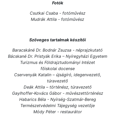
Fotók
Csutkai Csaba - fotóművész
Mudrák Attila - fotóművész
Szöveges tartalmak készítői
Baracskáné Dr. Bodnár Zsuzsa - néprajzkutató
Bácskané Dr. Pristyák Erika – Nyíregyházi Egyetem
Turizmus és Földrajztudományi Intézet
főiskolai docense
Cservenyák Katalin – újságíró, idegenvezető,
túravezető
Deák Attila – történész, túravezető
Gaylhoffer-Kovács Gábor - művészettörténész
Habarics Béla - Nyírség-Szatmár-Bereg
Természetvédelmi Tájegység vezetője
Módy Péter - restaurátor