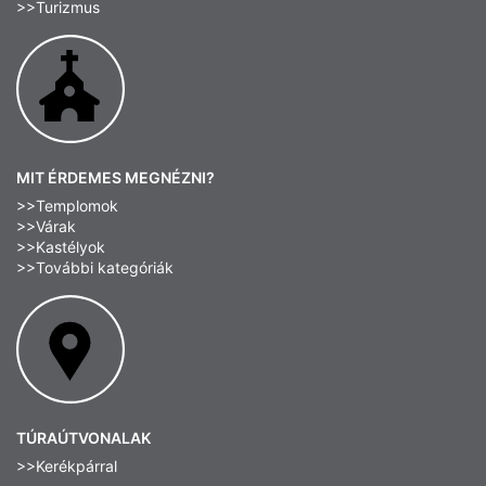
>>Turizmus
MIT ÉRDEMES MEGNÉZNI?
>>Templomok
>>Várak
>>Kastélyok
>>További kategóriák
TÚRAÚTVONALAK
>>Kerékpárral