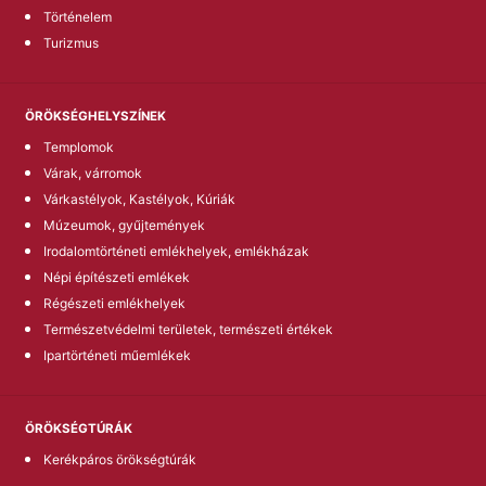
Történelem
Turizmus
ÖRÖKSÉGHELYSZÍNEK
Templomok
Várak, várromok
Várkastélyok, Kastélyok, Kúriák
Múzeumok, gyűjtemények
Irodalomtörténeti emlékhelyek, emlékházak
Népi építészeti emlékek
Régészeti emlékhelyek
Természetvédelmi területek, természeti értékek
Ipartörténeti műemlékek
ÖRÖKSÉGTÚRÁK
Kerékpáros örökségtúrák