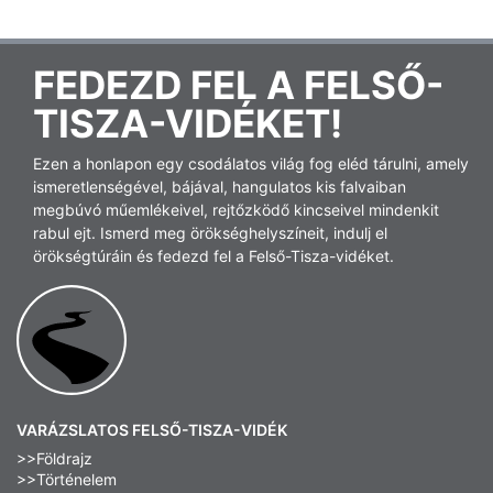
FEDEZD FEL A FELSŐ-
TISZA-VIDÉKET!
Ezen a honlapon egy csodálatos világ fog eléd tárulni, amely
ismeretlenségével, bájával, hangulatos kis falvaiban
megbúvó műemlékeivel, rejtőzködő kincseivel mindenkit
rabul ejt. Ismerd meg örökséghelyszíneit, indulj el
örökségtúráin és fedezd fel a Felső-Tisza-vidéket.
VARÁZSLATOS FELSŐ-TISZA-VIDÉK
>>Földrajz
>>Történelem