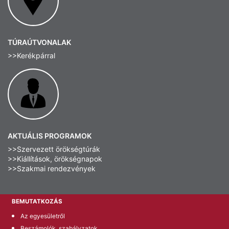
TÚRAÚTVONALAK
>>Kerékpárral
AKTUÁLIS PROGRAMOK
>>Szervezett örökségtúrák
>>Kiállítások, örökségnapok
>>Szakmai rendezvények
BEMUTATKOZÁS
Az egyesületről
Beszámolók, szabályzatok