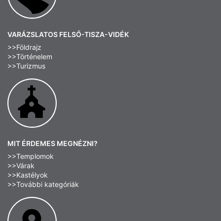
VARÁZSLATOS FELSŐ-TISZA-VIDÉK
>>Földrajz
>>Történelem
>>Turizmus
MIT ÉRDEMES MEGNÉZNI?
>>Templomok
>>Várak
>>Kastélyok
>>További kategóriák