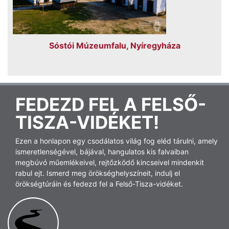
Sóstói Múzeumfalu, Nyíregyháza
FEDEZD FEL A FELSŐ-
TISZA-VIDÉKET!
Ezen a honlapon egy csodálatos világ fog eléd tárulni, amely
ismeretlenségével, bájával, hangulatos kis falvaiban
megbúvó műemlékeivel, rejtőzködő kincseivel mindenkit
rabul ejt. Ismerd meg örökséghelyszíneit, indulj el
örökségtúráin és fedezd fel a Felső-Tisza-vidéket.