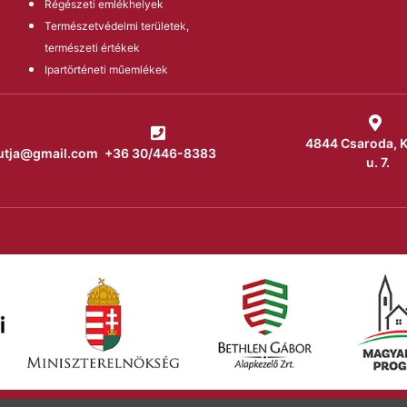
Régészeti emlékhelyek
Természetvédelmi területek,
természeti értékek
Ipartörténeti műemlékek
4844 Csaroda, 
utja@gmail.com
+36 30/446-8383
u. 7.