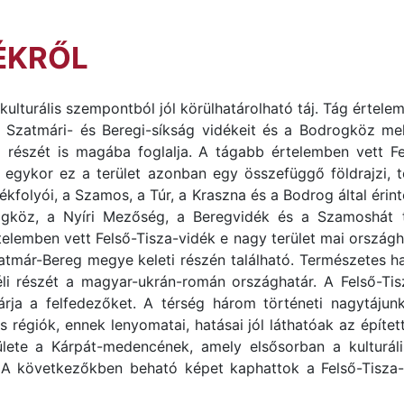
DÉKRŐL
s kulturális szempontból jól körülhatárolható táj. Tág értel
 a Szatmári- és Beregi-síkság vidékeit és a Bodrogköz mel
észét is magába foglalja. A tágabb értelemben vett Fel
gykor ez a terület azonban egy összefüggő földrajzi, törté
kfolyói, a Szamos, a Túr, a Kraszna és a Bodrog által érint
ogköz, a Nyíri Mezőség, a Beregvidék és a Szamoshát táj
rtelemben vett Felső-Tisza-vidék e nagy terület mai országh
már-Bereg megye keleti részén található. Természetes hatá
déli részét a magyar-ukrán-román országhatár. A Felső-Ti
ja a felfedezőket. A térség három történeti nagytájunk,
s régiók, ennek lenyomatai, hatásai jól láthatóak az építe
ülete a Kárpát-medencének, amely elsősorban a kulturáli
 A következőkben beható képet kaphattok a Felső-Tisza-vi