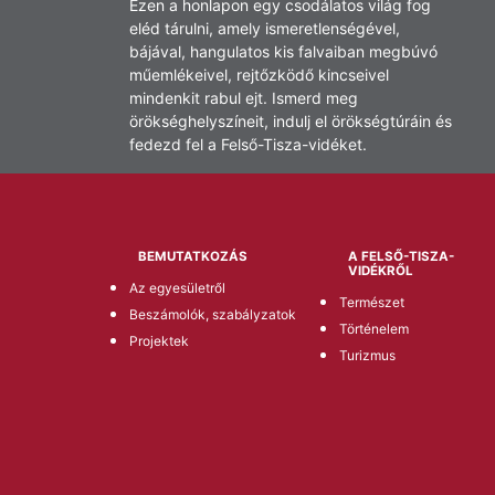
Ezen a honlapon egy csodálatos világ fog
eléd tárulni, amely ismeretlenségével,
bájával, hangulatos kis falvaiban megbúvó
műemlékeivel, rejtőzködő kincseivel
mindenkit rabul ejt. Ismerd meg
örökséghelyszíneit, indulj el örökségtúráin és
fedezd fel a Felső-Tisza-vidéket.
BEMUTATKOZÁS
A FELSŐ-TISZA-
VIDÉKRŐL
Az egyesületről
Természet
Beszámolók, szabályzatok
Történelem
Projektek
Turizmus