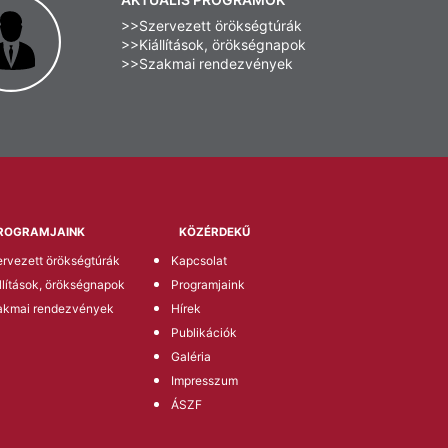
>>Szervezett örökségtúrák
>>Kiállítások, örökségnapok
>>Szakmai rendezvények
ROGRAMJAINK
KÖZÉRDEKŰ
rvezett örökségtúrák
Kapcsolat
llítások, örökségnapok
Programjaink
akmai rendezvények
Hírek
Publikációk
Galéria
Impresszum
ÁSZF