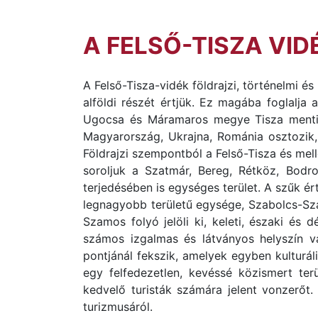
A FELSŐ-TISZA VI
A Felső-Tisza-vidék földrajzi, történelmi é
alföldi részét értjük. Ez magába foglalja
Ugocsa és Máramaros megye Tisza menti r
Magyarország, Ukrajna, Románia osztozik, e
Földrajzi szempontból a Felső-Tisza és mellé
soroljuk a Szatmár, Bereg, Rétköz, Bodr
terjedésében is egységes terület. A szűk é
legnagyobb területű egysége, Szabolcs-Szat
Szamos folyó jelöli ki, keleti, északi és 
számos izgalmas és látványos helyszín vár
pontjánál fekszik, amelyek egyben kulturáli
egy felfedezetlen, kevéssé közismert ter
kedvelő turisták számára jelent vonzerőt.
turizmusáról.