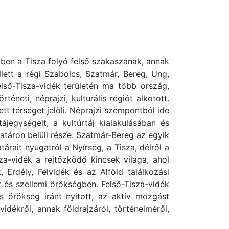
emben a Tisza folyó felső szakaszának, annak
lett a régi Szabolcs, Szatmár, Bereg, Ung,
ső-Tisza-vidék területén ma több ország,
neti, néprajzi, kulturális régiót alkotott.
ett térséget jelöli. Néprajzi szempontból ide
egységeit, a kultúrtáj kialakulásában és
atáron belüli része. Szatmár-Bereg az egyik
rait nyugatról a Nyírség, a Tisza, délről a
sza-vidék a rejtőzködő kincsek világa, ahol
 Erdély, Felvidék és az Alföld találkozási
tt és szellemi örökségben. Felső-Tisza-vidék
s örökség iránt nyitott, az aktív mozgást
dékről, annak földrajzáról, történelméről,