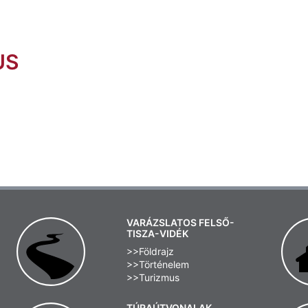
US
VARÁZSLATOS FELSŐ-
TISZA-VIDÉK
>>Földrajz
>>Történelem
>>Turizmus
TÚRAÚTVONALAK