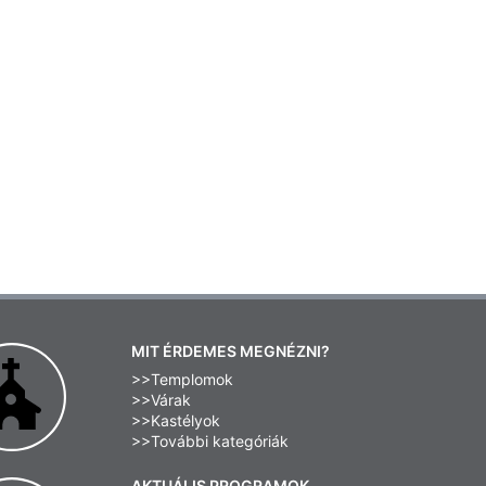
MIT ÉRDEMES MEGNÉZNI?
>>Templomok
>>Várak
>>Kastélyok
>>További kategóriák
AKTUÁLIS PROGRAMOK