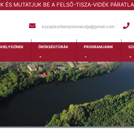
ÜK ÉS MUTATJUK BE A FELSŐ-TISZA-VIDÉK PÁRAT
kozepkoritemplomokutja@gmail.com
GHELYSZÍNEK
ÖRÖKSÉGTÚRÁK
PROGRAMJAINK
SZ