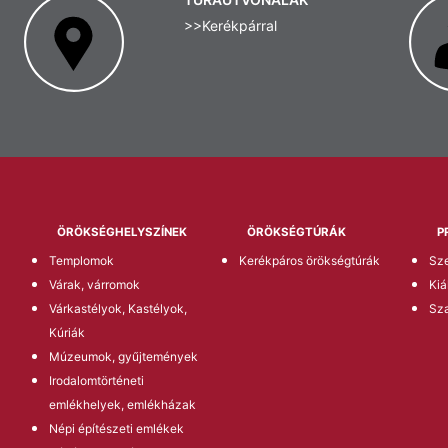
>>Kerékpárral
ÖRÖKSÉGHELYSZÍNEK
ÖRÖKSÉGTÚRÁK
P
Templomok
Kerékpáros örökségtúrák
Sze
Várak, várromok
Kiá
Várkastélyok, Kastélyok,
Sz
Kúriák
Múzeumok, gyűjtemények
Irodalomtörténeti
emlékhelyek, emlékházak
Népi építészeti emlékek