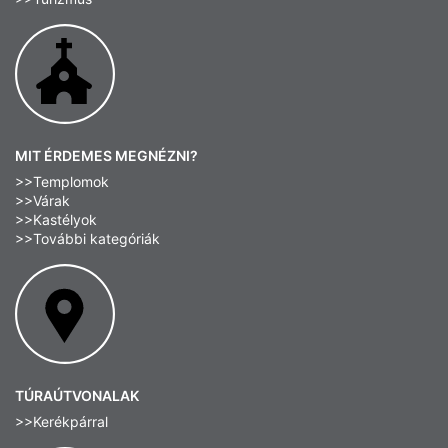
MIT ÉRDEMES MEGNÉZNI?
>>Templomok
>>Várak
>>Kastélyok
>>További kategóriák
TÚRAÚTVONALAK
>>Kerékpárral