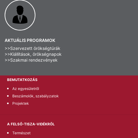
AKTUÁLIS PROGRAMOK
>>Szervezett örökségtúrák
>>Kiállítások, örökségnapok
>>Szakmai rendezvények
BEMUTATKOZÁS
Az egyesületről
Beszámolók, szabályzatok
Projektek
A FELSŐ-TISZA-VIDÉKRŐL
Természet