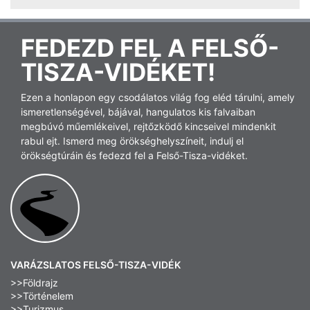
FEDEZD FEL A FELSŐ-
TISZA-VIDÉKET!
Ezen a honlapon egy csodálatos világ fog eléd tárulni, amely
ismeretlenségével, bájával, hangulatos kis falvaiban
megbúvó műemlékeivel, rejtőzködő kincseivel mindenkit
rabul ejt. Ismerd meg örökséghelyszíneit, indulj el
örökségtúráin és fedezd fel a Felső-Tisza-vidéket.
VARÁZSLATOS FELSŐ-TISZA-VIDÉK
>>Földrajz
>>Történelem
>>Turizmus