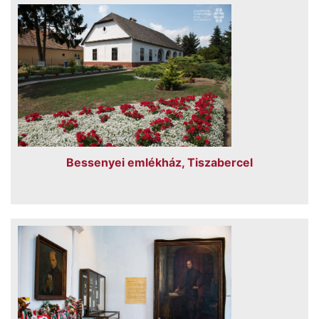
Bessenyei emlékház, Tiszabercel