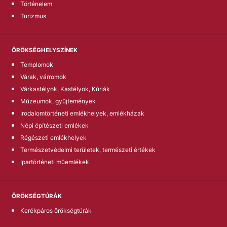
Történelem
Turizmus
ÖRÖKSÉGHELYSZÍNEK
Templomok
Várak, várromok
Várkastélyok, Kastélyok, Kúriák
Múzeumok, gyűjtemények
Irodalomtörténeti emlékhelyek, emlékházak
Népi építészeti emlékek
Régészeti emlékhelyek
Természetvédelmi területek, természeti értékek
Ipartörténeti műemlékek
ÖRÖKSÉGTÚRÁK
Kerékpáros örökségtúrák