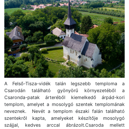
A Felső-Tisza-vidék talán legszebb temploma a
Csarodán található gyönyörű környezetéből a
Csaronda-patak árteréből kiemelkedő árpád-kori
templom, amelyet a mosolygó szentek templomának
neveznek. Nevét a templom északi falán található
szentekről kapta, amelyeket készítője mosolygó
szájjal, kedves arccal ábrázolt.Csaroda mellett