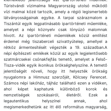
Túristvándi vízimalma Magyarország utolsó működő
vízi malmai közé tartozik, amely a régió legismertebb
látványosságainak egyike. A tarpai szárazmalom a
Tiszántúl egyik legpatinásabb ipartörténeti műemléke,
amelyet a népi köznyelv csak lónyúzó malomnak
hívott. Az ipartörténeti műemlékek közül említést
érdemel még tiszaberceli szivattyútelep, amellyel a
rétköz ármentesítését végezték a 19. században.A
népi építészeti emlékek közül az egyik legjelentősebb
szatmárcsekei csónakfejfás temető, amelyet a Felső-
Tisza-vidék egyik ikonikus örökséghelyszíne. A temető
jelentőségét növeli, hogy itt helyezték örökség
nyugalomra a Himnusz szerzőjét, Kölcsey Ferencet.
Számos népi lakóház, tájház található ezen a vidéken,
ahol képet kaphatunk különböző korok és
nemzetiségek szokásairól, életéről. Ezek a
legautentikus helyszínei annak, ahol
megismerkedhetünk az itt élő református magyarság,