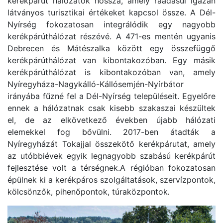
kerékpárút hálózatok hossza, amely ráadásul igazán
látványos turisztikai értékeket kapcsol össze. A Dél-
Nyírség fokozatosan integrálódik egy nagyobb
kerékpárúthálózat részévé. A 471-es mentén ugyanis
Debrecen és Mátészalka között egy összefüggő
kerékpárúthálózat van kibontakozóban. Egy másik
kerékpárúthálózat is kibontakozóban van, amely
Nyíregyháza-Nagykálló-Kállósemjén-Nyírbátor
irányába fűzné fel a Dél-Nyírség településeit. Egyelőre
ennek a hálózatnak csak kisebb szakaszai készültek
el, de az elkövetkező években újabb hálózati
elemekkel fog bővülni. 2017-ben átadták a
Nyíregyházát Tokajjal összekötő kerékpárutat, amely
az utóbbiévek egyik legnagyobb szabású kerékpárút
fejlesztése volt a térségnek.A régióban fokozatosan
épülnek ki a kerékpáros szolgáltatások, szervízpontok,
kölcsönzők, pihenőpontok, túraközpontok
.