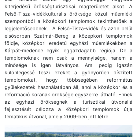
kiterjedésű örökségturisztikai magterületet alkot. A
Felső-Tisza-vidékkulturális öröksége közül műemléki
szempontból a középkori templomok tekinthetőek a
legjelentősebbnek. A Felső-Tisza-vidék és azon belül
elsősorban Szatmár-Bereg a középkori templomok
földje, középkori eredetű egyházi műemlékekben a
Kárpát-medence egyik leggazdagabb régiója. De a
templomoknak nem csak a mennyisége, hanem a
minősége is igen látványos. Ami pedig igazán
különlegessé teszi ezeket a gyönyörűen díszített
templomokat, hogy többségében református
gyülekezetek használatában áll, ahol a középkor és a
reformáció korának öröksége egyszerre látható. Ennek
az egyházi örökségnek a turisztikai útvonallá
fejlesztését célozza a Középkori templomok útja
tematikus útvonal, amely 2009-ben jött létre.