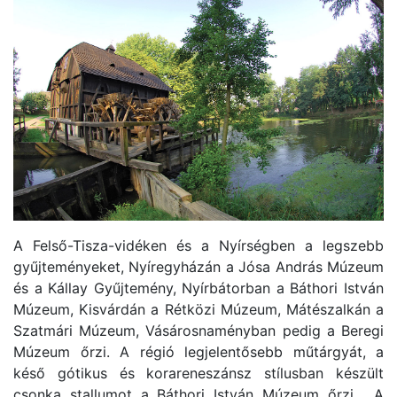
A Felső-Tisza-vidéken és a Nyírségben a legszebb
gyűjteményeket, Nyíregyházán a Jósa András Múzeum
és a Kállay Gyűjtemény, Nyírbátorban a Báthori István
Múzeum, Kisvárdán a Rétközi Múzeum, Mátészalkán a
Szatmári Múzeum, Vásárosnaményban pedig a Beregi
Múzeum őrzi. A régió legjelentősebb műtárgyát, a
késő gótikus és korareneszánsz stílusban készült
csonka stallumot a Báthori István Múzeum őrzi. A