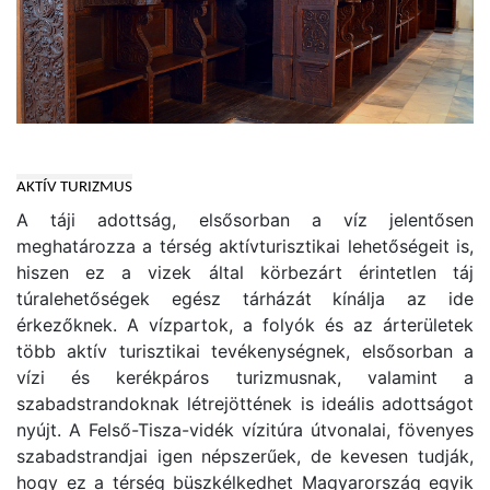
AKTÍV TURIZMUS
A táji adottság, elsősorban a víz jelentősen
meghatározza a térség aktívturisztikai lehetőségeit is,
hiszen ez a vizek által körbezárt érintetlen táj
túralehetőségek egész tárházát kínálja az ide
érkezőknek. A vízpartok, a folyók és az árterületek
több aktív turisztikai tevékenységnek, elsősorban a
vízi és kerékpáros turizmusnak, valamint a
szabadstrandoknak létrejöttének is ideális adottságot
nyújt. A Felső-Tisza-vidék vízitúra útvonalai, fövenyes
szabadstrandjai igen népszerűek, de kevesen tudják,
hogy ez a térség büszkélkedhet Magyarország egyik