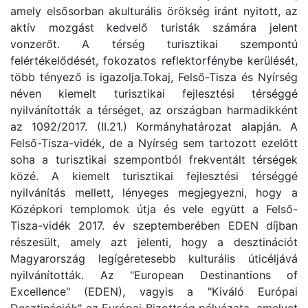
amely elsősorban akulturális örökség iránt nyitott, az
aktív mozgást kedvelő turisták számára jelent
vonzerőt. A térség turisztikai szempontú
felértékelődését, fokozatos reflektorfénybe kerülését,
több tényező is igazolja.Tokaj, Felső-Tisza és Nyírség
néven kiemelt turisztikai fejlesztési térséggé
nyilvánították a térséget, az országban harmadikként
az 1092/2017. (II.21.) Kormányhatározat alapján. A
Felső-Tisza-vidék, de a Nyírség sem tartozott ezelőtt
soha a turisztikai szem­pont­ból frekventált térségek
közé. A kiemelt turisztikai fejlesztési térséggé
nyilvánítás mellett, lényeges megjegyezni, hogy a
Középkori templomok útja és vele együtt a Felső-
Tisza-vidék 2017. év szeptemberében EDEN díjban
részesült, amely azt jelenti, hogy a desztinációt
Magyarország legígéretesebb kulturális úticéljává
nyilvánították. Az "European Destinantions of
Excellence" (EDEN), vagyis a "Kiváló Európai