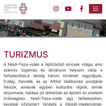
TURIZMUS
A Felső-Tisza-vidék a rejtőzködő kincsek világa, ahol
számos izgalmas és látványos helyszín várja a
felfedezőket.A térség három történeti nagytájunk,
Erdély, Felvidék és az Alföld találkozási pontjánál
fekszik, amelyek egyben kulturális régiók, ennek
lenyomatai, hatásai jól láthatóak az épített és szellemi
örökségben. Felső-Tisza-vidék egy felfedezetlen,
kevéssé közismert területe a Kárpát-medencének,