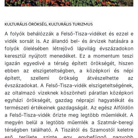
KULTURÁLIS ÖRÖKSÉG, KULTURÁLIS TURIZMUS
A folyók behálózzák a Felső-Tisza-vidéket és ezzel e
vidék sorsát is. Az állandó bel- és árvizek hatására a
folyók ölelésében létrejövő lápvilág évszázadokon
keresztül nyújtott menedéket. Ez a momentum teszi
igazán egyedivé a térség épített örökségét, hiszen
ebben az elszigeteltségben, a középkori és népi
épített, szellemi örökség átvészelhette az
évszázadokat. A Felső-Tisza-vidék elszigeteltségének,
az oltalmazó vizeknek köszönheti páratlan középkori
egyházi örökségét, gazdag néprajzi hagyatékát és
természeti értékeinek gazdagságát. Az egész Alföldön
a Felső-Tisza-vidék őrizte meg legtöbb műemlékét. A
megyén belül a legtöbb műemlék a Szatmár-beregi
térségben található. A Tiszától és Szamostól keletre
eső területe szinte egy egybefüggő nagyobb