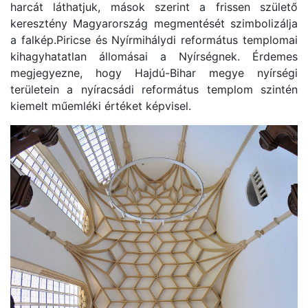
harcát láthatjuk, mások szerint a frissen születő
keresztény Magyarország megmentését szimbolizálja
a falkép.Piricse és Nyírmihálydi református templomai
kihagyhatatlan állomásai a Nyírségnek. Érdemes
megjegyezne, hogy Hajdú-Bihar megye nyírségi
területein a nyíracsádi református templom szintén
kiemelt műemléki értéket képvisel.