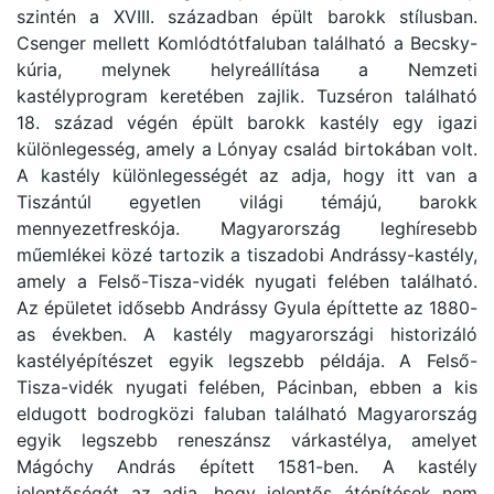
szintén a XVIII. században épült barokk stílusban.
Csenger mellett Komlódtótfaluban található a Becsky-
kúria, melynek helyreállítása a Nemzeti
kastélyprogram keretében zajlik. Tuzséron található
18. század végén épült barokk kastély egy igazi
különlegesség, amely a Lónyay család birtokában volt.
A kastély különlegességét az adja, hogy itt van a
Tiszántúl egyetlen világi témájú, barokk
mennyezetfreskója. Magyarország leghíresebb
műemlékei közé tartozik a tiszadobi Andrássy-kastély,
amely a Felső-Tisza-vidék nyugati felében található.
Az épületet idősebb Andrássy Gyula építtette az 1880-
as években. A kastély magyarországi historizáló
kastélyépítészet egyik legszebb példája. A Felső-
Tisza-vidék nyugati felében, Pácinban, ebben a kis
eldugott bodrogközi faluban található Magyarország
egyik legszebb reneszánsz várkastélya, amelyet
Mágóchy András épített 1581-ben. A kastély
jelentőségét az adja, hogy jelentős átépítések nem