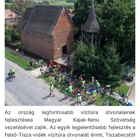
Az ország legfontosabb vízitúra útvonalainak
fejlesztésea Magyar Kajak-Kenu Szövetség
vezetésével zajlik. Az egyik legjelentősebb fejlesztés a
Felső-Tisza-vidék vízitúra útvonalát érinti, Tiszabecstől