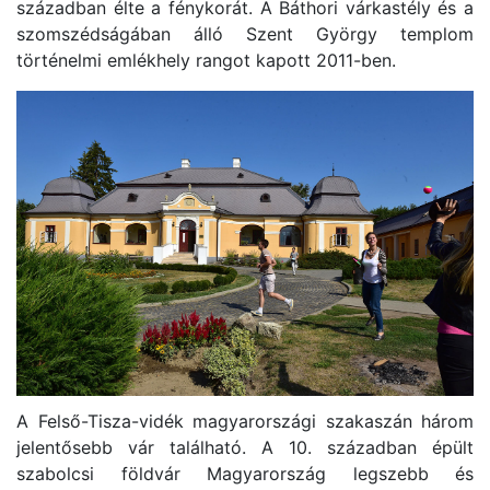
században élte a fénykorát. A Báthori várkastély és a
szomszédságában álló Szent György templom
történelmi emlékhely rangot kapott 2011-ben.
A Felső-Tisza-vidék magyarországi szakaszán három
jelentősebb vár található. A 10. században épült
szabolcsi földvár Magyarország legszebb és