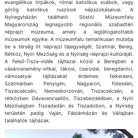
evangélikus tirpákok, római katolikus svábok, vagy
görög katolikus ruszinok népszokásaival. A
Nyíregyházán található Sóstói Múzeumfalu
Magyarország legnagyobb regionális szabadtéri
néprajzi múzeuma, amely a leglátogatottabb
múzeumok egyike. A múzeumfalu tematikusan mutatja
be a térség öt néprajzi tájegységét, Szatmár, Bereg,
Rétköz, Nyíri Mezőség és a Nyírség néprajzi kultúráját.
A Felső-Tisza-vidék tájhazai közül a Beregben a
vásárosnamény-vitkai, tákosi, csarodai, beregdaróci,
vámosatyai tájházakat érdemes felkeresni,
Szatmárban Penyigén, Nagyaron, Fülesden,
Tiszacsécsén, Nemesborzován, Tiszacsécsén, a
rétközben Gávavencsellőn, Tiszabezdédben, a Nyíri
Mezőségben Tiszadadán és Tiszadobon, a Nyírség
területén pedig Vaján, Fábiánházán és Vállajban
találhatók tájházak.