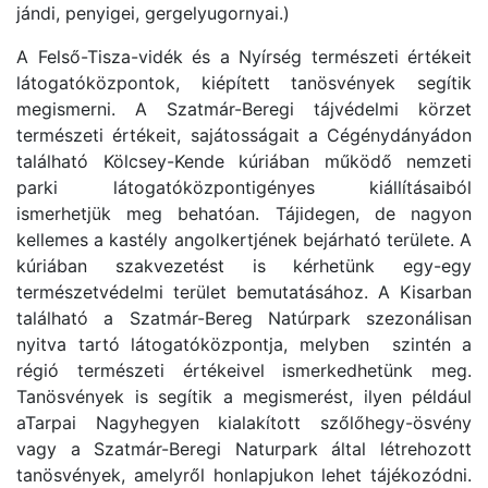
jándi, penyigei, gergelyugornyai.)
A Felső-Tisza-vidék és a Nyírség természeti értékeit
látogatóközpontok, kiépített tanösvények segítik
megismerni. A Szatmár-Beregi tájvédelmi körzet
természeti értékeit, sajátosságait a Cégénydányádon
található Kölcsey-Kende kúriában működő nemzeti
parki látogatóközpontigényes kiállításaiból
ismerhetjük meg behatóan. Tájidegen, de nagyon
kellemes a kastély angolkertjének bejárható területe. A
kúriában szakvezetést is kérhetünk egy-egy
természetvédelmi terület bemutatásához. A Kisarban
található a Szatmár-Bereg Natúrpark szezonálisan
nyitva tartó látogatóközpontja, melyben szintén a
régió természeti értékeivel ismerkedhetünk meg.
Tanösvények is segítik a megismerést, ilyen például
aTarpai Nagyhegyen kialakított szőlőhegy-ösvény
vagy a Szatmár-Beregi Naturpark által létrehozott
tanösvények, amelyről honlapjukon lehet tájékozódni.