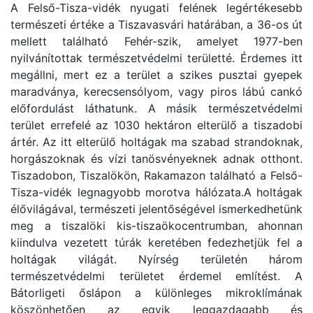
A Felső-Tisza-vidék nyugati felének legértékesebb
természeti értéke a Tiszavasvári határában, a 36-os út
mellett található Fehér-szik, amelyet 1977-ben
nyilvánítottak természetvédelmi területté. Érdemes itt
megállni, mert ez a terület a szikes pusztai gyepek
maradványa, kerecsensólyom, vagy piros lábú cankó
előfordulást láthatunk. A másik természetvédelmi
terület errefelé az 1030 hektáron elterülő a tiszadobi
ártér. Az itt elterülő holtágak ma szabad strandoknak,
horgászoknak és vízi tanösvényeknek adnak otthont.
Tiszadobon, Tiszalökön, Rakamazon található a Felső-
Tisza-vidék legnagyobb morotva hálózata.A holtágak
élővilágával, természeti jelentőségével ismerkedhetünk
meg a tiszalöki kis-tiszaökocentrumban, ahonnan
kiindulva vezetett túrák keretében fedezhetjük fel a
holtágak világát. Nyírség területén három
természetvédelmi területet érdemel említést. A
Bátorligeti őslápon a különleges mikroklímának
köszönhetően az egyik leggazdagabb és