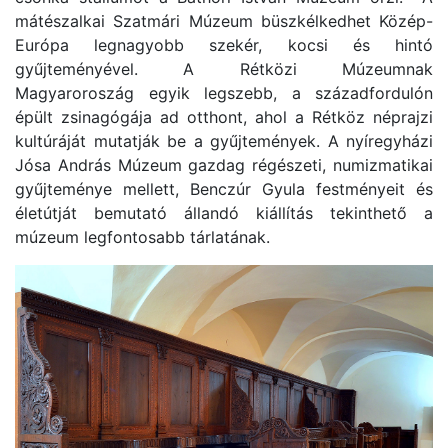
mátészalkai Szatmári Múzeum büszkélkedhet Közép-
Európa legnagyobb szekér, kocsi és hintó
gyűjteményével. A Rétközi Múzeumnak
Magyaroroszág egyik legszebb, a századfordulón
épült zsinagógája ad otthont, ahol a Rétköz néprajzi
kultúráját mutatják be a gyűjtemények. A nyíregyházi
Jósa András Múzeum gazdag régészeti, numizmatikai
gyűjteménye mellett, Benczúr Gyula festményeit és
életútját bemutató állandó kiállítás tekinthető a
múzeum legfontosabb tárlatának.