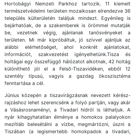
Hortobágyi Nemzeti Parkhoz tartozik. 11 kiemelt
természetvédelmi területen mozaikosan elrendezve 36
település külterületén találjuk mindezt. Egyénileg is
bejárhatóak, de a szakemberek is örömmel mutatják
be, vezetnek végig, ajánlanak tanösvényeket a
területen. Mi már kipróbáltuk, jó szívvel ajánljuk az
alábbi elérhetőséget, ahol konkrét ajánlatokat,
információt, szakvezetést igényelhetünk.Tisza és
holtágai egy összefüggő hálózatot alkotnak, 42 holtág
különíthető jól el a Felső-Tiszavidéken, ebből 12
szentély típusú, vagyis a gazdag ökoszisztéma
fenntartása a cél.
Június közepén a tiszavirágzásnak nevezett kérész-
rajzáshoz lehet szerencsénk a folyó partján, vagy akár
a Vásásrosnaményi, a Tivadari hídról is láthatjuk. A
nyár kihagyhatatlan élménye a homokos palalyokon
mezítláb belesétálni a vízbe, megmártózni, úszni a
Tiszában (a legismertebb homokpadok a tivadari,