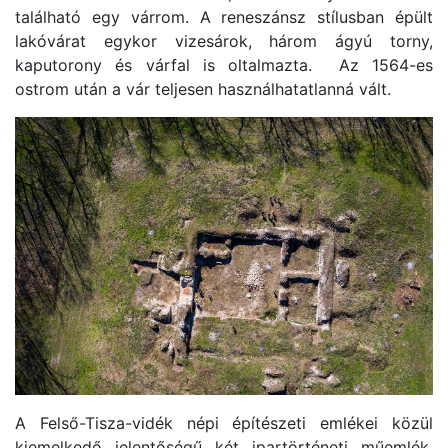
található egy várrom. A reneszánsz stílusban épült
lakóvárat egykor vizesárok, három ágyú torny,
kaputorony és várfal is oltalmazta. Az 1564-es
ostrom után a vár teljesen használhatatlanná vált.
A Felső-Tisza-vidék népi építészeti emlékei közül
kiemelkedő jelentőségű két ipartörténeti műemlék.