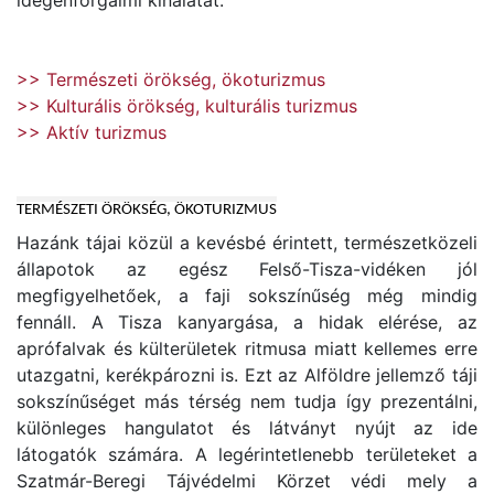
idegenforgalmi kínálatát.
>> Természeti örökség, ökoturizmus
>> Kulturális örökség, kulturális turizmus
>> Aktív turizmus
TERMÉSZETI ÖRÖKSÉG, ÖKOTURIZMUS
Hazánk tájai közül a kevésbé érintett, természetközeli
állapotok az egész Felső-Tisza-vidéken jól
megfigyelhetőek, a faji sokszínűség még mindig
fennáll. A Tisza kanyargása, a hidak elérése, az
aprófalvak és külterületek ritmusa miatt kellemes erre
utazgatni, kerékpározni is. Ezt az Alföldre jellemző táji
sokszínűséget más térség nem tudja így prezentálni,
különleges hangulatot és látványt nyújt az ide
látogatók számára. A legérintetlenebb területeket a
Szatmár-Beregi Tájvédelmi Körzet védi mely a