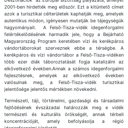
Desztinációk" az Európai Bizottság pályázata, amelyet
2001-ben hirdették meg először. Ezt a kitüntető címet
azok a turisztikai célterületek kaphatják meg, amelyek
autentikus módon, igényesen mutatják be tájegységük
hagyományait. A Felső-Tisza-vidék idegenforgalmi
felértékelődésének harmadik jele, hogy a Bejárható
Magyarország Program keretében vízi és kerékpáros
vándortáborokat szerveznek ebbe a térségbe. A
kerékpáros és vízi vándortábor a Felső-Tisza-vidéken
több ezer diák táboroztatását fogja katalizálni az
elkövetkező években.Annak a számos idegenforgalmi
fejlesztésnek, amelyek az elkövetkező években
valósulnak meg, a Felső-Tisza-vidék turisztikai
jelentősége jelentős mértékben növekedni.
Természeti, táji, történelmi, gazdasági és társadalmi
fejlődésének évszázadai határozzák meg e vidék
természeti és kulturális örökségét, annak térbeli
koncentrációját, amely befolyásolja a régió