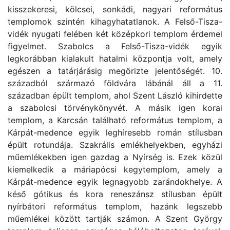
kisszekeresi, kölcsei, sonkádi, nagyari református
templomok szintén kihagyhatatlanok. A Felső-Tisza-
vidék nyugati felében két középkori templom érdemel
figyelmet. Szabolcs a Felső-Tisza-vidék egyik
legkorábban kialakult hatalmi központja volt, amely
egészen a tatárjárásig megőrizte jelentőségét. 10.
századból származó földvára lábánál áll a 11.
században épült templom, ahol Szent László kihirdette
a szabolcsi törvénykönyvét. A másik igen korai
templom, a Karcsán található református templom, a
Kárpát-medence egyik leghíresebb román stílusban
épült rotundája. Szakrális emlékhelyekben, egyházi
műemlékekben igen gazdag a Nyírség is. Ezek közül
kiemelkedik a máriapócsi kegytemplom, amely a
Kárpát-medence egyik legnagyobb zarándokhelye. A
késő gótikus és kora reneszánsz stílusban épült
nyírbátori református templom, hazánk legszebb
műemlékei között tartják számon. A Szent György