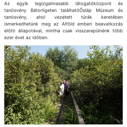
Az egyik legizgalmasabb látogatóközpont és
tanösvény Bátorligeten találhatóŐsláp Múzeum és
tanösvény, ahol vezetett túrák keretében
ismerkedhetünk meg az Alföld emberi beavatkozás
előtti állapotával, mintha csak visszarepülnénk több
ezer évet az időben.