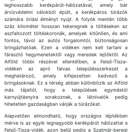
leghosszabb kerékpárút-hálózatával, amely bár
árvízvédelmi célokból épült, a kerékpáros túrázók
számára óriási élményt nyújt. A folyók mentén több
száz kilométer hosszan tekeregnek a töltéseken az
aszfaltozott töltéskoronák, amelyek kitűnően, és ami
fontos, távol az autós forgalomtól, biztonságosan
bringázhatóak. Ezen a vidéken nem kell tartani a
fárasztó hegymenetektől vagy meredek lejtőktől. Az
Alföld többi részével ellentétben, a Felső-Tisza-
vidéken az apró falvas településszerkezet a
meghatározó, amely kifejezetten kedvező a
bringásoknak. Ez a térség abban különbözik az Alföld
más tájaitól, hogy a települések egymástól
karnyújtásnyira sorakoznak, a látnivalók pedig
hihetetlen gazdaságban várják a túrázókat.
Alapvetően elmondható, hogy országos léptékben
mérve is az egyik legnagyobb kerékpárút hálózattal a
Felső-Tisza-vidék, azon belül pedig a Szatmár-beregi