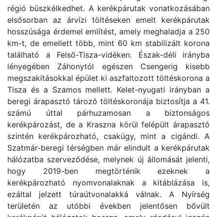
régió büszkélkedhet. A kerékpárutak vonatkozásában
elsősorban az árvízi töltéseken emelt kerékpárutak
hosszúsága érdemel említést, amely meghaladja a 250
km-t, de emellett több, mint 60 km stabilizált korona
található a Felső-Tisza-vidéken. Észak-déli irányba
lényegében Záhonytól egészen Csengerig kisebb
megszakításokkal épület ki aszfaltozott töltéskorona a
Tisza és a Szamos mellett. Kelet-nyugati irányban a
beregi árapasztó tározó töltéskoronája biztosítja a 41.
számú úttal párhuzamosan a biztonságos
kerékpározást, de a Kraszna körül felépült árapasztó
szintén kerékpározható, csakúgy, mint a cigándi. A
Szatmár-beregi térségben már elindult a kerékpárutak
hálózatba szerveződése, melynek új állomását jelenti,
hogy 2019-ben megtörténik ezeknek a
kerékpározható nyomvonalaknak a kitáblázása is,
ezáltal jelzett túraútvonalakká válnak. A Nyírség
területén az utóbbi években jelentősen bővült