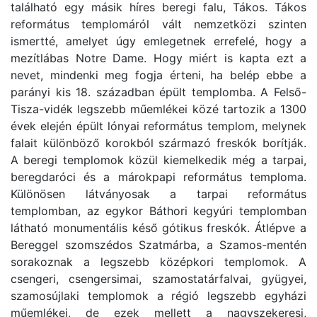
található egy másik híres beregi falu, Tákos. Tákos
református templomáról vált nemzetközi szinten
ismertté, amelyet úgy emlegetnek errefelé, hogy a
mezítlábas Notre Dame. Hogy miért is kapta ezt a
nevet, mindenki meg fogja érteni, ha belép ebbe a
parányi kis 18. században épült templomba. A Felső-
Tisza-vidék legszebb műemlékei közé tartozik a 1300
évek elején épült lónyai református templom, melynek
falait különböző korokból származó freskók borítják.
A beregi templomok közül kiemelkedik még a tarpai,
beregdaróci és a márokpapi református temploma.
Különösen látványosak a tarpai református
templomban, az egykor Báthori kegyúri templomban
látható monumentális késő gótikus freskók. Átlépve a
Bereggel szomszédos Szatmárba, a Szamos-mentén
sorakoznak a legszebb középkori templomok. A
csengeri, csengersimai, szamostatárfalvai, gyügyei,
szamosújlaki templomok a régió legszebb egyházi
műemlékei, de ezek mellett a nagyszekeresi,