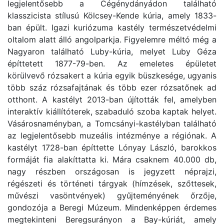
legjelentősebb a Cégénydányádon található
klasszicista stílusú Kölcsey-Kende kúria, amely 1833-
ban épült. Igazi kuriózuma kastély természetvédelmi
oltalom alatt álló angolparkja. Figyelemre méltó még a
Nagyaron található Luby-kúria, melyet Luby Géza
építtetett 1877-79-ben. Az emeletes épületet
körülvevő rózsakert a kúria egyik büszkesége, ugyanis
több száz rózsafajtának és több ezer rózsatőnek ad
otthont. A kastélyt 2013-ban újították fel, amelyben
interaktív kiállítóterek, szabaduló szoba kaptak helyet.
Vásárosnaményban, a Tomcsányi-kastélyban található
az legjelentősebb muzeális intézménye a régiónak. A
kastélyt 1728-ban építtette Lónyay László, barokkos
formáját fia alakíttatta ki. Mára csaknem 40.000 db,
nagy részben országosan is jegyzett néprajzi,
régészeti és történeti tárgyak (hímzések, szőttesek,
művészi vasöntvények) gyűjteményének őrzője,
gondozója a Beregi Múzeum. Mindenképpen érdemes
megtekinteni Beregsurányon a Bay-kúriát, amely