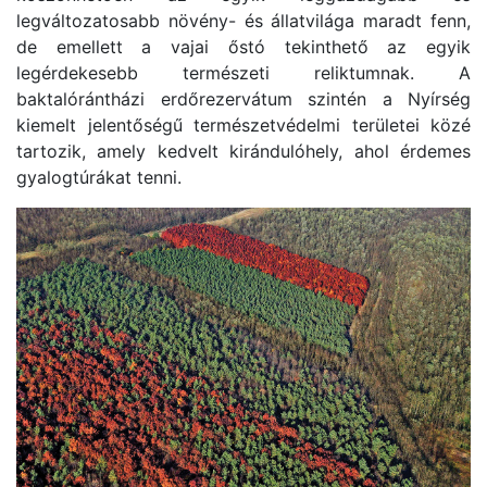
legváltozatosabb növény- és állatvilága maradt fenn,
de emellett a vajai őstó tekinthető az egyik
legérdekesebb természeti reliktumnak. A
baktalórántházi erdőrezervátum szintén a Nyírség
kiemelt jelentőségű természetvédelmi területei közé
tartozik, amely kedvelt kirándulóhely, ahol érdemes
gyalogtúrákat tenni.