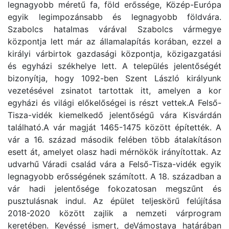
legnagyobb méretű fa, föld erőssége, Közép-Európa
egyik legimpozánsabb és legnagyobb földvára.
Szabolcs hatalmas várával Szabolcs vármegye
központja lett már az államalapítás korában, ezzel a
királyi várbirtok gazdasági központja, közigazgatási
és egyházi székhelye lett. A település jelentőségét
bizonyítja, hogy 1092-ben Szent László királyunk
vezetésével zsinatot tartottak itt, amelyen a kor
egyházi és világi előkelőségei is részt vettek.A Felső-
Tisza-vidék kiemelkedő jelentőségű vára Kisvárdán
található.A vár magját 1465-1475 között építették. A
vár a 16. század második felében több átalakításon
esett át, amelyet olasz hadi mérnökök irányítottak. Az
udvarhű Váradi család vára a Felső-Tisza-vidék egyik
legnagyobb erősségének számított. A 18. században a
vár hadi jelentősége fokozatosan megszűnt és
pusztulásnak indul. Az épület teljeskörű felújítása
2018-2020 között zajlik a nemzeti várprogram
keretében. Kevéssé ismert, deVámostaya határában