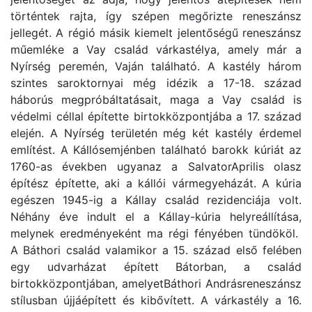
történtek rajta, így szépen megőrizte reneszánsz
jellegét. A régió másik kiemelt jelentőségű reneszánsz
műemléke a Vay család várkastélya, amely már a
Nyírség peremén, Vaján található. A kastély három
szintes saroktornyai még idézik a 17-18. század
háborús megpróbáltatásait, maga a Vay család is
védelmi céllal építette birtokközpontjába a 17. század
elején. A Nyírség területén még két kastély érdemel
említést. A Kállósemjénben található barokk kúriát az
1760-as években ugyanaz a SalvatorAprilis olasz
építész építette, aki a kállói vármegyeházát. A kúria
egészen 1945-ig a Kállay család rezidenciája volt.
Néhány éve indult el a Kállay-kúria helyreállítása,
melynek eredményeként ma régi fényében tündököl.
A Báthori család valamikor a 15. század első felében
egy udvarházat épített Bátorban, a család
birtokközpontjában, amelyetBáthori Andrásreneszánsz
stílusban újjáépített és kibővített. A várkastély a 16.