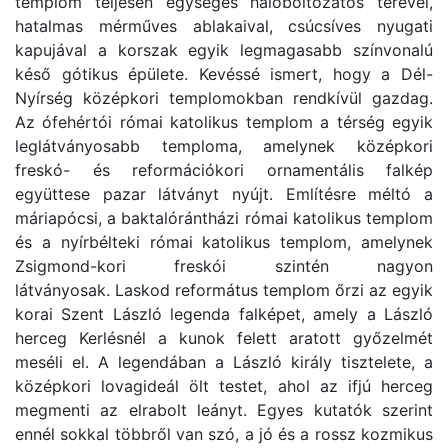
templom teljesen egységes hálóboltozatos terével,
hatalmas mérműves ablakaival, csúcsíves nyugati
kapujával a korszak egyik legmagasabb színvonalú
késő gótikus épülete. Kevéssé ismert, hogy a Dél-
Nyírség középkori templomokban rendkívül gazdag.
Az ófehértói római katolikus templom a térség egyik
leglátványosabb temploma, amelynek középkori
freskó- és reformációkori ornamentális falkép
együttese pazar látványt nyújt. Említésre méltó a
máriapócsi, a baktalórántházi római katolikus templom
és a nyírbélteki római katolikus templom, amelynek
Zsigmond-kori freskói szintén nagyon
látványosak. Laskod református templom őrzi az egyik
korai Szent László legenda falképet, amely a László
herceg Kerlésnél a kunok felett aratott győzelmét
meséli el. A legendában a László király tisztelete, a
középkori lovagideál ölt testet, ahol az ifjú herceg
megmenti az elrabolt leányt. Egyes kutatók szerint
ennél sokkal többről van szó, a jó és a rossz kozmikus