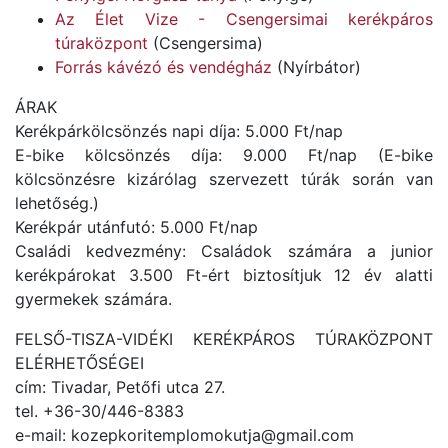
Az Élet Vize - Csengersimai kerékpáros
túraközpont
(Csengersima)
Forrás kávézó és vendégház
(Nyírbátor)
ÁRAK
Kerékpárkölcsönzés napi díja: 5.000 Ft/nap
E-bike kölcsönzés díja: 9.000 Ft/nap (E-bike
kölcsönzésre kizárólag szervezett túrák során van
lehetőség.)
Kerékpár utánfutó: 5.000 Ft/nap
Családi kedvezmény: Családok számára a junior
kerékpárokat 3.500 Ft-ért biztosítjuk 12 év alatti
gyermekek számára.
FELSŐ-TISZA-VIDÉKI KERÉKPÁROS TÚRAKÖZPONT
ELÉRHETŐSÉGEI
cím: Tivadar, Petőfi utca 27.
tel. +36-30/446-8383
e-mail: kozepkoritemplomokutja@gmail.com