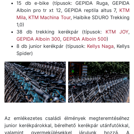
15 db e-bike (típusok: GEPIDA Ruga, GEPIDA
Alboin pro tr xt 12, GEPIDA reptila altus 7,
KTM
Mila
,
KTM Machina Tour
, Haibike SDURO Trekking
1,0)
38 db trekking kerékpár (típusok:
KTM JOY
,
GEPIDA Alboin 300
,
GEPIDA Alboin 500
)
8 db junior kerékpár (típusok:
Kellys Naga
, Kellys
Spider)
Az emlékezetes családi élmények megteremtéséhez
junior kerékpárokkal, bérelhető kerékpár utánfutókkal,
valamint gyermekülésekkel járulunk hozzá. A