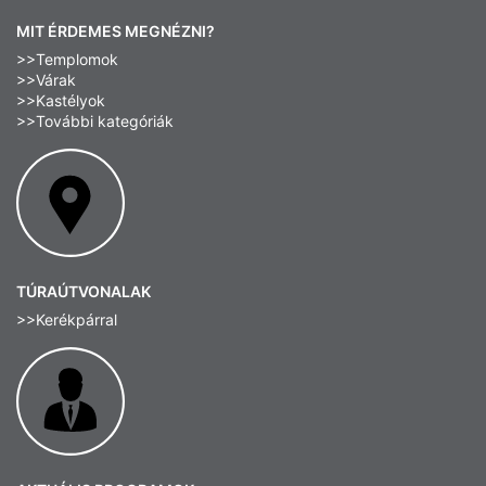
MIT ÉRDEMES MEGNÉZNI?
>>Templomok
>>Várak
>>Kastélyok
>>További kategóriák
TÚRAÚTVONALAK
>>Kerékpárral