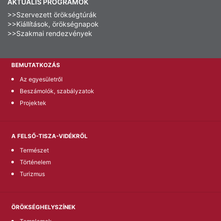
AKTUÁLIS PROGRAMOK
>>Szervezett örökségtúrák
>>Kiállítások, örökségnapok
>>Szakmai rendezvények
BEMUTATKOZÁS
Az egyesületről
Beszámolók, szabályzatok
Projektek
A FELSŐ-TISZA-VIDÉKRŐL
Természet
Történelem
Turizmus
ÖRÖKSÉGHELYSZÍNEK