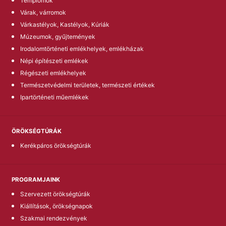
Templomok
Várak, várromok
Várkastélyok, Kastélyok, Kúriák
Múzeumok, gyűjtemények
Irodalomtörténeti emlékhelyek, emlékházak
Népi építészeti emlékek
Régészeti emlékhelyek
Természetvédelmi területek, természeti értékek
Ipartörténeti műemlékek
ÖRÖKSÉGTÚRÁK
Kerékpáros örökségtúrák
PROGRAMJAINK
Szervezett örökségtúrák
Kiállítások, örökségnapok
Szakmai rendezvények