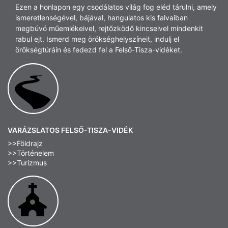
Ezen a honlapon egy csodálatos világ fog eléd tárulni, amely
ismeretlenségével, bájával, hangulatos kis falvaiban
megbúvó műemlékeivel, rejtőzködő kincseivel mindenkit
rabul ejt. Ismerd meg örökséghelyszíneit, indulj el
örökségtúráin és fedezd fel a Felső-Tisza-vidéket.
VARÁZSLATOS FELSŐ-TISZA-VIDÉK
>>Földrajz
>>Történelem
>>Turizmus