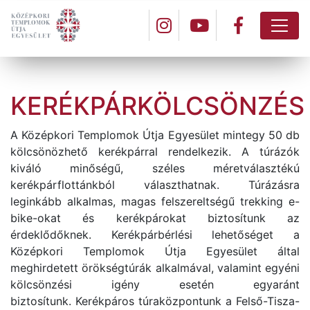
KERÉKPÁRKÖLCSÖNZÉS
A Középkori Templomok Útja Egyesület mintegy 50 db
kölcsönözhető kerékpárral rendelkezik. A túrázók
kiváló minőségű, széles méretválasztékú
kerékpárflottánkból választhatnak. Túrázásra
leginkább alkalmas, magas felszereltségű trekking e-
bike-okat és kerékpárokat biztosítunk az
érdeklődőknek. Kerékpárbérlési lehetőséget a
Középkori Templomok Útja Egyesület által
meghirdetett örökségtúrák alkalmával, valamint egyéni
kölcsönzési igény esetén egyaránt
biztosítunk. Kerékpáros túraközpontunk a Felső-Tisza-