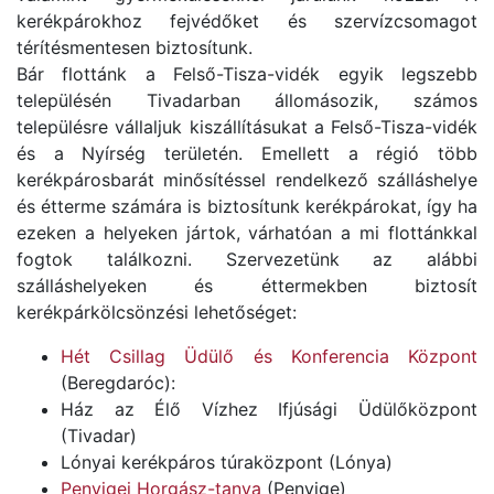
kerékpárokhoz fejvédőket és szervízcsomagot
térítésmentesen biztosítunk.
Bár flottánk a Felső-Tisza-vidék egyik legszebb
településén Tivadarban állomásozik, számos
településre vállaljuk kiszállításukat a Felső-Tisza-vidék
és a Nyírség területén. Emellett a régió több
kerékpárosbarát minősítéssel rendelkező szálláshelye
és étterme számára is biztosítunk kerékpárokat, így ha
ezeken a helyeken jártok, várhatóan a mi flottánkkal
fogtok találkozni. Szervezetünk az alábbi
szálláshelyeken és éttermekben biztosít
kerékpárkölcsönzési lehetőséget:
Hét Csillag Üdülő és Konferencia Központ
(Beregdaróc):
Ház az Élő Vízhez Ifjúsági Üdülőközpont
(Tivadar)
Lónyai kerékpáros túraközpont (Lónya)
Penyigei Horgász-tanya
(Penyige)