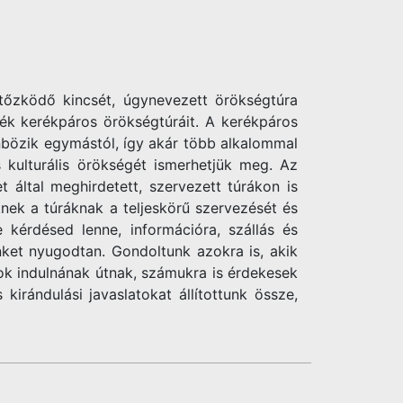
tőzködő kincsét, úgynevezett örökségtúra
dék kerékpáros örökségtúráit. A kerékpáros
nbözik egymástól, így akár több alkalommal
s kulturális örökségét ismerhetjük meg. Az
által meghirdetett, szervezett túrákon is
knek a túráknak a teljeskörű szervezését és
e kérdésed lenne, információra, szállás és
ket nyugodtan. Gondoltunk azokra is, akik
ok indulnának útnak, számukra is érdekesek
irándulási javaslatokat állítottunk össze,