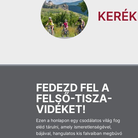
KERÉ
FEDEZD FEL A
FELSŐ-TISZA-
VIDÉKET!
Ezen a honlapon egy csodálatos világ fog
eléd tárulni, amely ismeretlenségével,
bájával, hangulatos kis falvaiban megbúvó