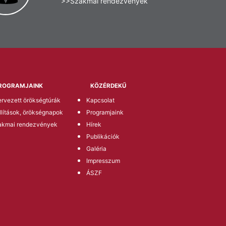
>>Szakmai rendezvények
ROGRAMJAINK
KÖZÉRDEKŰ
rvezett örökségtúrák
Kapcsolat
llítások, örökségnapok
Programjaink
akmai rendezvények
Hírek
Publikációk
Galéria
Impresszum
ÁSZF