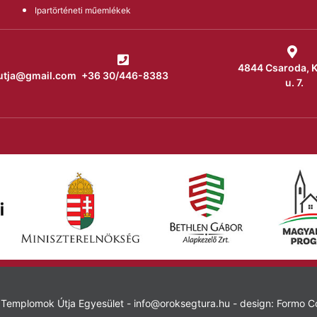
Ipartörténeti műemlékek
4844 Csaroda, 
utja@gmail.com
+36 30/446-8383
u. 7.
ri Templomok Útja Egyesület - info@oroksegtura.hu - design: Formo 