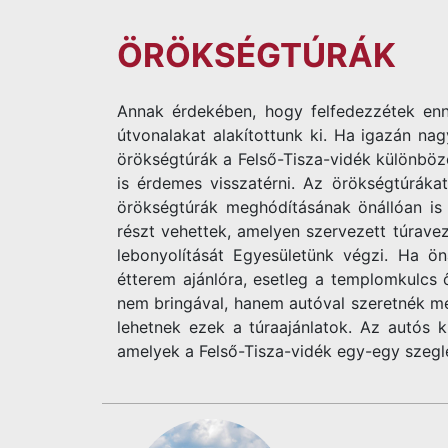
ÖRÖKSÉGTÚRÁK
Annak érdekében, hogy felfedezzétek enn
útvonalakat alakítottunk ki. Ha igazán na
örökségtúrák a Felső-Tisza-vidék különböz
is érdemes visszatérni. Az örökségtúrákat
örökségtúrák meghódításának önállóan is 
részt vehettek, amelyen szervezett túravez
lebonyolítását Egyesületünk végzi. Ha öná
étterem ajánlóra, esetleg a templomkulcs
nem bringával, hanem autóval szeretnék me
lehetnek ezek a túraajánlatok. Az autós k
amelyek a Felső-Tisza-vidék egy-egy szegl