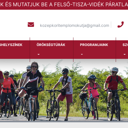
ÜK ÉS MUTATJUK BE A FELSŐ-TISZA-VIDÉK PÁRAT
kozepkoritemplomokutja@gmail.com
GHELYSZÍNEK
ÖRÖKSÉGTÚRÁK
PROGRAMJAINK
SZ