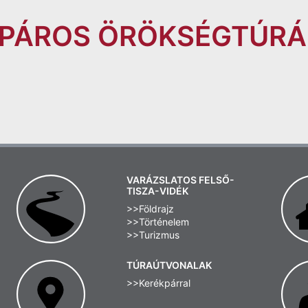
KPÁROS ÖRÖKSÉGTÚRÁ
VARÁZSLATOS FELSŐ-
TISZA-VIDÉK
>>Földrajz
>>Történelem
>>Turizmus
TÚRAÚTVONALAK
>>Kerékpárral