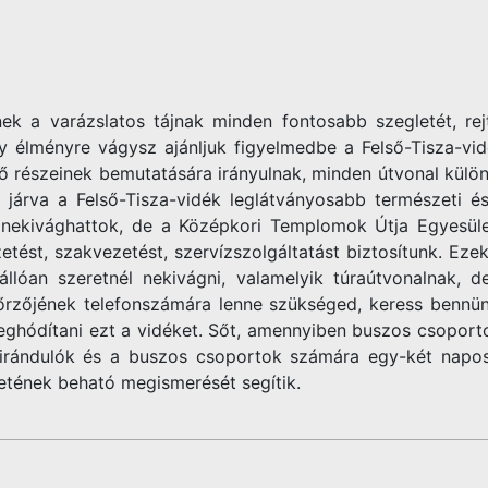
ek a varázslatos tájnak minden fontosabb szegletét, rej
gy élményre vágysz ajánljuk figyelmedbe a Felső-Tisza-vi
ő részeinek bemutatására irányulnak, minden útvonal külö
 járva a Felső-Tisza-vidék leglátványosabb természeti é
nekivághattok, de a Középkori Templomok Útja Egyesület 
etést, szakvezetést, szervízszolgáltatást biztosítunk. Eze
llóan szeretnél nekivágni, valamelyik túraútvonalnak, d
 őrzőjének telefonszámára lenne szükséged, keress bennün
ghódítani ezt a vidéket. Sőt, amennyiben buszos csoport
irándulók és a buszos csoportok számára egy-két napos k
etének beható megismerését segítik.