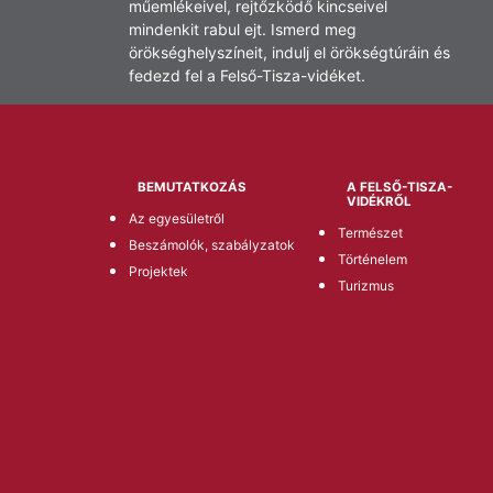
műemlékeivel, rejtőzködő kincseivel
mindenkit rabul ejt. Ismerd meg
örökséghelyszíneit, indulj el örökségtúráin és
fedezd fel a Felső-Tisza-vidéket.
BEMUTATKOZÁS
A FELSŐ-TISZA-
VIDÉKRŐL
Az egyesületről
Természet
Beszámolók, szabályzatok
Történelem
Projektek
Turizmus