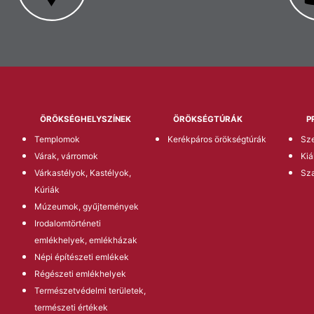
ÖRÖKSÉGHELYSZÍNEK
ÖRÖKSÉGTÚRÁK
P
Templomok
Kerékpáros örökségtúrák
Sze
Várak, várromok
Kiá
Várkastélyok, Kastélyok,
Sz
Kúriák
Múzeumok, gyűjtemények
Irodalomtörténeti
emlékhelyek, emlékházak
Népi építészeti emlékek
Régészeti emlékhelyek
Természetvédelmi területek,
természeti értékek