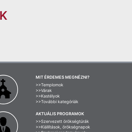
K
MIT ÉRDEMES MEGNÉZNI?
>>Templomok
>>Várak
>>Kastélyok
>>További kategóriák
AKTUÁLIS PROGRAMOK
>>Szervezett örökségtúrák
>>Kiállítások, örökségnapok