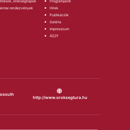
llítások, örökségnapok
Programjaink
akmai rendezvények
Hírek
Publikációk
Galéria
Impresszum
ÁSZF
Kossuth
http://www.oroksegtura.hu