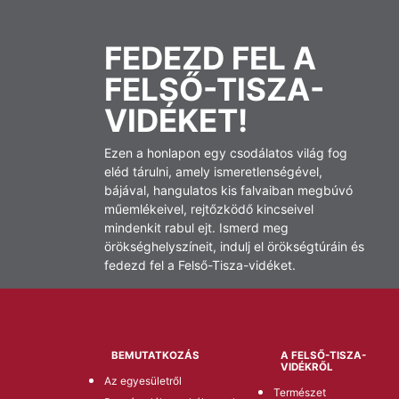
FEDEZD FEL A
FELSŐ-TISZA-
VIDÉKET!
Ezen a honlapon egy csodálatos világ fog
eléd tárulni, amely ismeretlenségével,
bájával, hangulatos kis falvaiban megbúvó
műemlékeivel, rejtőzködő kincseivel
mindenkit rabul ejt. Ismerd meg
örökséghelyszíneit, indulj el örökségtúráin és
fedezd fel a Felső-Tisza-vidéket.
BEMUTATKOZÁS
A FELSŐ-TISZA-
VIDÉKRŐL
Az egyesületről
Természet