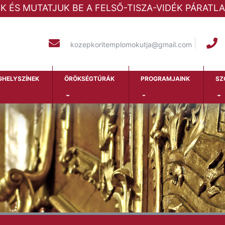
ÜK ÉS MUTATJUK BE A FELSŐ-TISZA-VIDÉK PÁRAT
kozepkoritemplomokutja@gmail.com
GHELYSZÍNEK
ÖRÖKSÉGTÚRÁK
PROGRAMJAINK
SZ