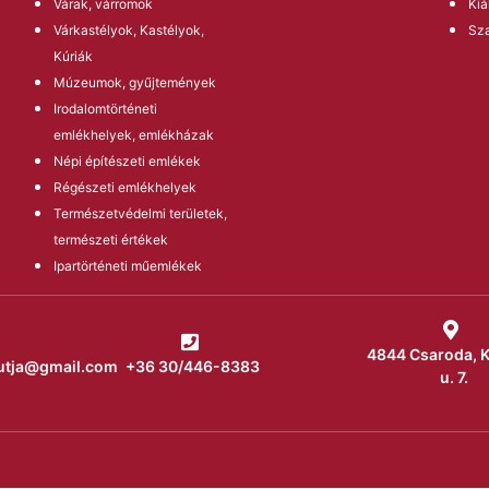
Várak, várromok
Kiá
Várkastélyok, Kastélyok,
Sz
Kúriák
Múzeumok, gyűjtemények
Irodalomtörténeti
emlékhelyek, emlékházak
Népi építészeti emlékek
Régészeti emlékhelyek
Természetvédelmi területek,
természeti értékek
Ipartörténeti műemlékek
4844 Csaroda, 
utja@gmail.com
+36 30/446-8383
u. 7.