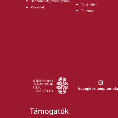
Beszámolók, szabályzatok
Történelem
Projektek
Turizmus
kozepkoritemplomok
Támogatók