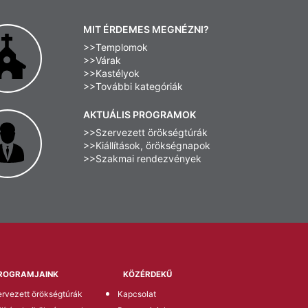
MIT ÉRDEMES MEGNÉZNI?
>>Templomok
>>Várak
>>Kastélyok
>>További kategóriák
AKTUÁLIS PROGRAMOK
>>Szervezett örökségtúrák
>>Kiállítások, örökségnapok
>>Szakmai rendezvények
ROGRAMJAINK
KÖZÉRDEKŰ
rvezett örökségtúrák
Kapcsolat