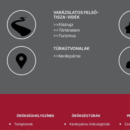
VARÁZSLATOS FELSŐ-
TISZA-VIDÉK
>>Földrajz
>>Történelem
>>Turizmus
TÚRAÚTVONALAK
>>Kerékpárral
ÖRÖKSÉGHELYSZÍNEK
ÖRÖKSÉGTÚRÁK
P
Templomok
Kerékpáros örökségtúrák
Sze