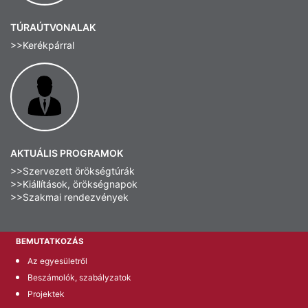
TÚRAÚTVONALAK
>>Kerékpárral
AKTUÁLIS PROGRAMOK
>>Szervezett örökségtúrák
>>Kiállítások, örökségnapok
>>Szakmai rendezvények
BEMUTATKOZÁS
Az egyesületről
Beszámolók, szabályzatok
Projektek