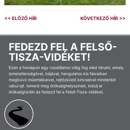
<< ELŐZŐ HÍR
KÖVETKEZŐ HÍR >>
FEDEZD FEL A FELSŐ-
TISZA-VIDÉKET!
Ezen a honlapon egy csodálatos világ fog eléd tárulni, amely
ismeretlenségével, bájával, hangulatos kis falvaiban
megbúvó műemlékeivel, rejtőzködő kincseivel mindenkit
rabul ejt. Ismerd meg örökséghelyszíneit, indulj el
örökségtúráin és fedezd fel a Felső-Tisza-vidéket.