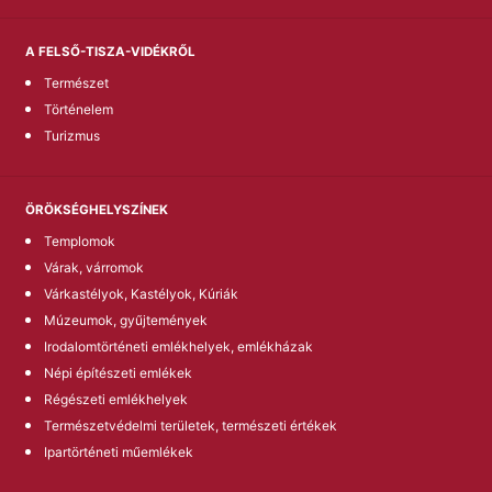
A FELSŐ-TISZA-VIDÉKRŐL
Természet
Történelem
Turizmus
ÖRÖKSÉGHELYSZÍNEK
Templomok
Várak, várromok
Várkastélyok, Kastélyok, Kúriák
Múzeumok, gyűjtemények
Irodalomtörténeti emlékhelyek, emlékházak
Népi építészeti emlékek
Régészeti emlékhelyek
Természetvédelmi területek, természeti értékek
Ipartörténeti műemlékek