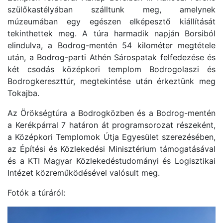
szülőkastélyában szálltunk meg, amelynek
múzeumában egy egészen elképesztő kiállítását
tekinthettek meg. A túra harmadik napján Borsiból
elindulva, a Bodrog-mentén 54 kilométer megtétele
után, a Bodrog-parti Athén Sárospatak felfedezése és
két csodás középkori templom Bodrogolaszi és
Bodrogkereszttúr, megtekintése után érkeztünk meg
Tokajba.
Az Örökségtúra a Bodrogközben és a Bodrog-mentén
a Kerékpárral 7 határon át programsorozat részeként,
a Középkori Templomok Útja Egyesület szerezésében,
az Építési és Közlekedési Minisztérium támogatásával
és a KTI Magyar Közlekedéstudományi és Logisztikai
Intézet közreműködésével valósult meg.
Fotók a túráról: