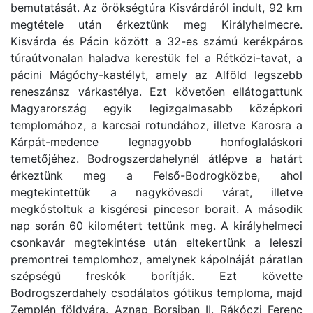
bemutatását. Az örökségtúra Kisvárdáról indult, 92 km
megtétele után érkeztünk meg Királyhelmecre.
Kisvárda és Pácin között a 32-es számú kerékpáros
túraútvonalan haladva kerestük fel a Rétközi-tavat, a
pácini Mágóchy-kastélyt, amely az Alföld legszebb
reneszánsz várkastélya. Ezt követően ellátogattunk
Magyarország egyik legizgalmasabb középkori
templomához, a karcsai rotundához, illetve Karosra a
Kárpát-medence legnagyobb honfoglaláskori
temetőjéhez. Bodrogszerdahelynél átlépve a határt
érkeztünk meg a Felső-Bodrogközbe, ahol
megtekintettük a nagykövesdi várat, illetve
megkóstoltuk a kisgéresi pincesor borait. A második
nap során 60 kilométert tettünk meg. A királyhelmeci
csonkavár megtekintése után eltekertünk a leleszi
premontrei templomhoz, amelynek kápolnáját páratlan
szépségű freskók borítják. Ezt követte
Bodrogszerdahely csodálatos gótikus temploma, majd
Zemplén földvára. Aznap Borsiban II. Rákóczi Ferenc