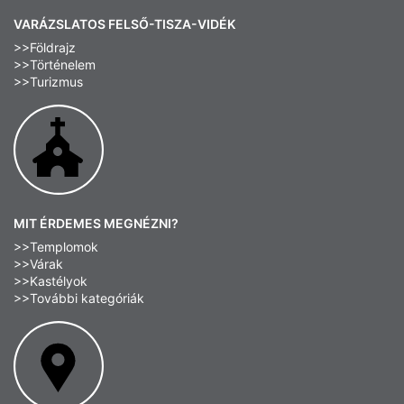
VARÁZSLATOS FELSŐ-TISZA-VIDÉK
>>Földrajz
>>Történelem
>>Turizmus
MIT ÉRDEMES MEGNÉZNI?
>>Templomok
>>Várak
>>Kastélyok
>>További kategóriák