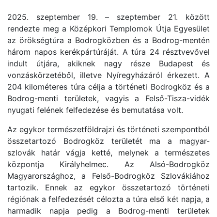
2025. szeptember 19. – szeptember 21. között
rendezte meg a Középkori Templomok Útja Egyesület
az örökségtúra a Bodrogközben és a Bodrog-mentén
három napos kerékpártúráját. A túra 24 résztvevővel
indult útjára, akiknek nagy része Budapest és
vonzáskörzetéből, illetve Nyíregyházáról érkezett. A
204 kilométeres túra célja a történeti Bodrogköz és a
Bodrog-menti területek, vagyis a Felső-Tisza-vidék
nyugati felének felfedezése és bemutatása volt.
Az egykor természetföldrajzi és történeti szempontból
összetartozó Bodrogköz területét ma a magyar-
szlovák határ vágja ketté, melynek a természetes
központja Királyhelmec. Az Alsó-Bodrogköz
Magyarországhoz, a Felső-Bodrogköz Szlovákiához
tartozik. Ennek az egykor összetartozó történeti
régiónak a felfedezését célozta a túra első két napja, a
harmadik napja pedig a Bodrog-menti területek