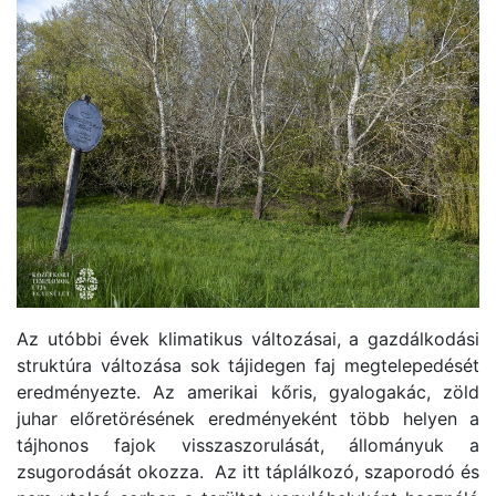
Az utóbbi évek klimatikus változásai, a gazdálkodási
struktúra változása sok tájidegen faj megtelepedését
eredményezte. Az amerikai kőris, gyalogakác, zöld
juhar előretörésének eredményeként több helyen a
tájhonos fajok visszaszorulását, állományuk a
zsugorodását okozza. Az itt táplálkozó, szaporodó és