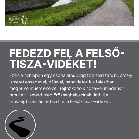
FEDEZD FEL A FELSŐ-
TISZA-VIDÉKET!
Ezen a honlapon egy csodálatos világ fog eléd tárulni, amely
ismeretlenségével, bájával, hangulatos kis falvaiban
megbúvó műemlékeivel, rejtőzködő kincseivel mindenkit
rabul ejt. Ismerd meg örökséghelyszíneit, indulj el
örökségtúráin és fedezd fel a Felső-Tisza-vidéket.