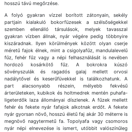
hosszú távú megőrzése.
A folyó gyakran vízzel borított zátonyain, sekély
partjain kialakuló bokorfüzesek a szélsőségekkel
szemben ellenálló társulások, melyek tavasszal
gyakran vízben állnak, nyár végére pedig többnyire
kiszáradnak. Ilyen körülmények között olyan cserje
méretű fajok élnek, mint a csigolyafűz, mandulalevelű
fűz, fehér fűz vagy a népi felhasználását is nevében
hordozó kosárkötő fűz. A bokrokra kúszó
sövényszulák és ragadós galaj mellett orvosi
nadálytővel és keserűfüvekkel is találkozhatunk. A
part alacsonyabb részein, mélyebb fekvésű
árterületeken, kubikok és holtmedrek mentén puhafa-
ligeterdők laza állományai díszlenek. A fűzek mellett
fehér és fekete nyár fafajok alkotnak erdőt. A fekete
nyár gyorsan növő, hosszú életű faj akár 30 méterre is
megnövő nagytermetű fa. Topolyafa vagy csomoros
nyár népi elnevezése is ismert, utóbbit valószínűleg