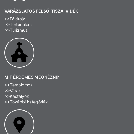
VARÁZSLATOS FELSŐ-TISZA-VIDÉK
>>Földrajz
>>Történelem
>>Turizmus
MIT ÉRDEMES MEGNÉZNI?
>>Templomok
>>Várak
>>Kastélyok
>>További kategóriák