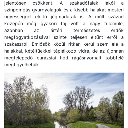
jelentősen csökkent. A szakadófalak lakói a
színpompás gyurgyalagok és a kisebb halakat mesteri
ügyességgel elejtő jégmadarak is. A múlt század
közepén még gyakori faj volt a nagy fülemüle,
azonban az ártéri természetes erdők
megfogyatkozásával szinte teljesen eltűnt erről a
szakaszról. Emlősök közül ritkán kerül szem elé a
halakkal, kétéltűekkel táplálkozó vidra, de az újonnan
megtelepedő eurázsiai hód rágásnyomait többfelé
megfigyelhetjük.