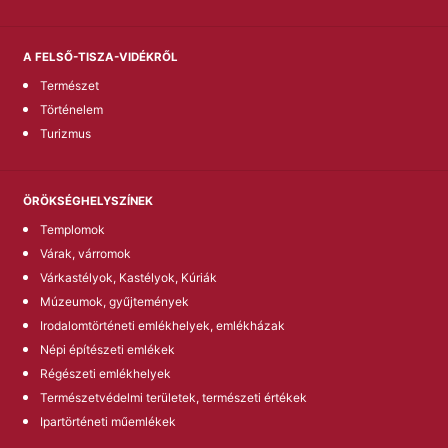
A FELSŐ-TISZA-VIDÉKRŐL
Természet
Történelem
Turizmus
ÖRÖKSÉGHELYSZÍNEK
Templomok
Várak, várromok
Várkastélyok, Kastélyok, Kúriák
Múzeumok, gyűjtemények
Irodalomtörténeti emlékhelyek, emlékházak
Népi építészeti emlékek
Régészeti emlékhelyek
Természetvédelmi területek, természeti értékek
Ipartörténeti műemlékek