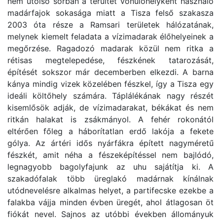
nem utolsó sorban a terültet vonulóhelyként használó
madárfajok sokasága miatt a Tisza felső szakasza
2003 óta része a Ramsari területek hálózatának,
melynek kiemelt feladata a vízimadarak élőhelyeinek a
megőrzése. Ragadozó madarak közül nem ritka a
rétisas megtelepedése, fészkének tatarozását,
építését sokszor már decemberben elkezdi. A barna
kánya mindig vizek közelében fészkel, így a Tisza egy
ideáli költőhely számára. Táplálékának nagy részét
kisemlősök adják, de vízimadarakat, békákat és nem
ritkán halakat is zsákmányol. A fehér rokonától
eltérően főleg a háborítatlan erdő lakója a fekete
gólya. Az ártéri idős nyárfákra épített nagyméretű
fészkét, amit néha a fészeképítéssel nem bajlódó,
legnagyobb bagolyfajunk az uhu sajátítja ki. A
szakadófalak több üreglakó madárnak kínálnak
utódnevelésre alkalmas helyet, a partifecske ezekbe a
falakba vájja minden évben üregét, ahol átlagosan öt
fiókát nevel. Sajnos az utóbbi években állományuk