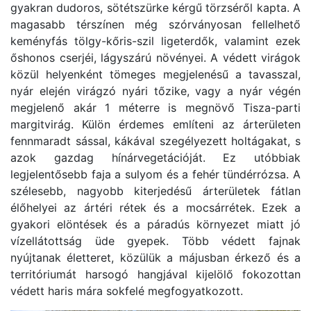
gyakran dudoros, sötétszürke kérgű törzséről kapta. A
magasabb térszínen még szórványosan fellelhető
keményfás tölgy-kőris-szil ligeterdők, valamint ezek
őshonos cserjéi, lágyszárú növényei. A védett virágok
közül helyenként tömeges megjelenésű a tavasszal,
nyár elején virágzó nyári tőzike, vagy a nyár végén
megjelenő akár 1 méterre is megnövő Tisza-parti
margitvirág. Külön érdemes említeni az árterületen
fennmaradt sással, kákával szegélyezett holtágakat, s
azok gazdag hínárvegetációját. Ez utóbbiak
legjelentősebb faja a sulyom és a fehér tündérrózsa. A
szélesebb, nagyobb kiterjedésű árterületek fátlan
élőhelyei az ártéri rétek és a mocsárrétek. Ezek a
gyakori elöntések és a páradús környezet miatt jó
vízellátottság üde gyepek. Több védett fajnak
nyújtanak életteret, közülük a májusban érkező és a
territóriumát harsogó hangjával kijelölő fokozottan
védett haris mára sokfelé megfogyatkozott.