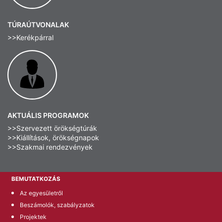
TÚRAÚTVONALAK
>>Kerékpárral
AKTUÁLIS PROGRAMOK
>>Szervezett örökségtúrák
>>Kiállítások, örökségnapok
>>Szakmai rendezvények
BEMUTATKOZÁS
Az egyesületről
Beszámolók, szabályzatok
Projektek