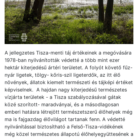
A jellegzetes Tisza-menti táj értékeinek a megóvására
1978-ban nyilvánították védetté a több mint ezer
hektár kiterjedésű ártéri területet. A folyót követő fűz-
nyár ligetek, tölgy- kőris-szil ligeterdők, az itt élő
növények, állatok kiemelt természeti és tájképi értéket
képviselnek. A hajdan nagy kiterjedésű természetes
vízjárta területek - a Tisza szabályozásával gátak
közé szorított- maradványai, és a másodlagosan
emberi hatásra létrejött természetszerű élőhelyek még
ma is fajgazdag élővilágot tartanak fenn. A védetté
nyilvánítással biztosítható a Felső-Tisza-vidékének
még közel természetes állapotú élőhelyegyüttesének a