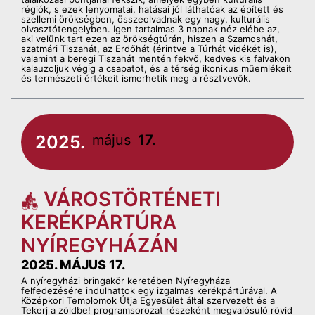
régiók, s ezek lenyomatai, hatásai jól láthatóak az épített és
szellemi örökségben, összeolvadnak egy nagy, kulturális
olvasztótengelyben. Igen tartalmas 3 napnak néz elébe az,
aki velünk tart ezen az örökségtúrán, hiszen a Szamoshát,
szatmári Tiszahát, az Erdőhát (érintve a Túrhát vidékét is),
valamint a beregi Tiszahát mentén fekvő, kedves kis falvakon
kalauzoljuk végig a csapatot, és a térség ikonikus műemlékeit
és természeti értékeit ismerhetik meg a résztvevők.
2025.
május
17.
VÁROSTÖRTÉNETI
KERÉKPÁRTÚRA
NYÍREGYHÁZÁN
2025. MÁJUS 17.
A nyíregyházi bringakör keretében Nyíregyháza
felfedezésére indulhattok egy izgalmas kerékpártúrával. A
Középkori Templomok Útja Egyesület által szervezett és a
Tekerj a zöldbe! programsorozat részeként megvalósuló rövid