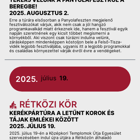
BEREGBE!
2025. AUGUSZTUS 2.
Erre a túrára elsősorban a Panyolafeszten megjelenő
fesztiválozókat várjuk, akik nem csak a jól hangzó
programkavalkád miatt érkeznek ide, hanem a fesztivál egyik
napján szeretnének egy kicsit többet megismerni a
környékből. Aki viszont csak túrázni indulna velünk,
zárásképpen mindenképpen kóstoljon bele a Felső-Tisza-
vidék legjobb fesztiváljába, ugyanis itt a legjobb programokkal
és családias környezettel várják évről évre a vendégeket.
2025.
július
19.
RÉTKÖZI KÖR
KERÉKPÁRTÚRA A LETŰNT KOROK ÉS
TÁJAK EMLÉKEI KÖZÖTT
2025. JÚLIUS 19.
2025. július 19-én a Középkori Templomok Útja Egyesület
szervezésében indul újra útjára a Rétközön áthaladó