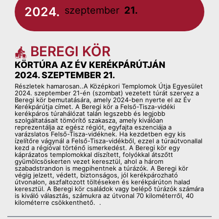
2024.
szeptember
21.
BEREGI KÖR
KÖRTÚRA AZ ÉV KERÉKPÁRÚTJÁN
2024. SZEPTEMBER 21.
Részletek hamarosan..A Középkori Templomok Útja Egyesület
2024. szeptember 21-én (szombat) vezetett túrát szervez a
Beregi kör bemutatására, amely 2024-ben nyerte el az Év
Kerékpárútja címet. A Beregi kör a Felső-Tisza-vidéki
kerékpáros túrahálózat talán legszebb és legjobb
szolgáltatásait tömörítő szakasza, amely kiválóan
reprezentálja az egész régiót, egyfajta eszenciája a
varázslatos Felső-Tisza-vidéknek. Ha kezdetben egy kis
ízelítőre vágynál a Felső-Tisza-vidékből, ezzel a túraútvonallal
kezd a régióval történő ismerkedést. A Beregi kör egy
káprázatos templomokkal díszített, folyókkal átszőtt
gyümölcsöskerten vezet keresztül, ahol a három
szabadstrandon is megpihentnek a túrázók. A Beregi kör
végig jelzett, védett, biztonságos, jól kerékpározható
útvonalon, aszfaltozott töltéseken és kerékpárúton halad
keresztül. A Beregi kör családok vagy belépő túrázók számára
is kiváló választás, számukra az útvonal 70 kilométerről, 40
kilométerre csökkenthető. .