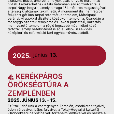
szárazmalmával, amelyet a helyiek csak lónyúzó malomnak
hívtak. Feltekerhetnek a falu határában álló romvulkánra, a
tarpai Nagy-hegyre, amely a maga 154 méteres magasságával
a térség kilátójának tekinthető. A monumentális, nemrégiben
felújított gótikus tarpai református templom, Márokpapi
parányi, virágokkal díszített középkori temploma, Csarodán a
mosolygó szentek temploma és Tákosi paticsfalú, kazettás
mennyezetű templom a régió legszebb műemlékei közé
tartozik, amely betekintését is ad a Felső-Tisza-vidék
középkori és reformáció kori egyházművészetéből.
2025.
június
13.
KERÉKPÁROS
ÖRÖKSÉGTÚRA A
ZEMPLÉNBEN
2025. JÚNIUS 13. - 15.
Ezúttal úticélunk a vadregényes Zemplén, csodálatos tájaival,
ódon városaival, bájos falvaival, a Tokaj-Hegyaljai kultúrtáj
világörökségi helyszíneivel, történelmi emlékeivel és persze a