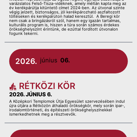
varázslatos Felső-Tisza-vidéknek, amely méltán kapta meg az
év kerékpárútja kitüntető címet 2024-ben. Az útvonal szinte
végig jelzett, biztonságos, jól kerékpározható aszfaltozott
töltéseken és kerékpárúton halad keresztül. A Beregi kör
nem csak a bringázásról szól, hanem egy igazán tartalmas,
kulturális program is, hiszen a túra során számos érdekes
örökséghelyszínt érintünk, de ezúttal fordított útvonalon
fogunk tekerni.
2026.
június
06.
RÉTKÖZI KÖR
2026. JÚNIUS 6.
A Középkori Templomok Útja Egyesület szervezésében indul
újra útjára a Rétközön áthaladó örökségkör, mely során ipar-,
irodalomtörténeti, és építészeti örökséghelyszínekkel
ismerkedhetnek meg a résztvevők.