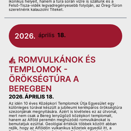
ikonikus helyeit, hanem a túra során vízre is szállunk és a
Felső-Tisza-vidék legvadregényesebb folyóján, az Öreg-Túron
szeretnénk kalauzolni Titeket.
2026.
április
18.
ROMVULKÁNOK ÉS
TEMPLOMOK -
ÖRÖKSÉGTÚRA A
BEREGBEN
2026. ÁPRILIS 18.
Az idén 10 éves Középkori Templomok Útja Egyesület egy
különleges túrával készült a jubileumi kerékpáros örökségtúra
szezonjának megnyitására. Azért is kivételes ez az útvonal,
mert nem csak a Bereg lenyűgöző középkori templomait,
hanem az Alföld peremén meghúzódó romvulkánokat is
bemutatjuk ezúttal. Geológiai értékük többek között abban
rejlik, hogy az Alföldön vulkanikus kőzetek egyedül itt, a