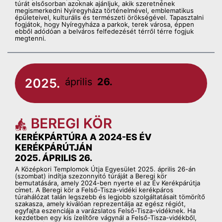
túrát elsősorban azoknak ajánljuk, akik szeretnének
megismerkedni Nyíregyháza történelmével, emblematikus
épületeivel, kulturális és természeti örökségével. Tapasztalni
fogjátok, hogy Nyíregyháza a parkok, terek városa, éppen
ebből adódóan a belváros felfedezését térről térre fogjuk
megtenni.
2025.
április
26.
BEREGI KÖR
KERÉKPÁRTÚRA A 2024-ES ÉV
KERÉKPÁRÚTJÁN
2025. ÁPRILIS 26.
A Középkori Templomok Útja Egyesület 2025. április 26-án
(szombat) indítja szezonnyitó túráját a Beregi kör
bemutatására, amely 2024-ben nyerte el az Év Kerékpárútja
címet. A Beregi kör a Felső-Tisza-vidéki kerékpáros
túrahálózat talán legszebb és legjobb szolgáltatásait tömörítő
szakasza, amely kiválóan reprezentálja az egész régiót,
egyfajta eszenciája a varázslatos Felső-Tisza-vidéknek. Ha
kezdetben egy kis ízelítőre vágynál a Felső-Tisza-vidékből,