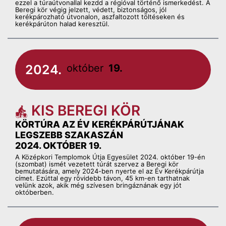
ezzel a túraútvonallal kezdd a régióval történő ismerkedést. A
Beregi kör végig jelzett, védett, biztonságos, jól
kerékpározható útvonalon, aszfaltozott töltéseken és
kerékpárúton halad keresztül.
2024.
október
19.
KIS BEREGI KÖR
KÖRTÚRA AZ ÉV KERÉKPÁRÚTJÁNAK
LEGSZEBB SZAKASZÁN
2024. OKTÓBER 19.
A Középkori Templomok Útja Egyesület 2024. október 19-én
(szombat) ismét vezetett túrát szervez a Beregi kör
bemutatására, amely 2024-ben nyerte el az Év Kerékpárútja
címet. Ezúttal egy rövidebb távon, 45 km-en tarthatnak
velünk azok, akik még szívesen bringáznának egy jót
októberben.