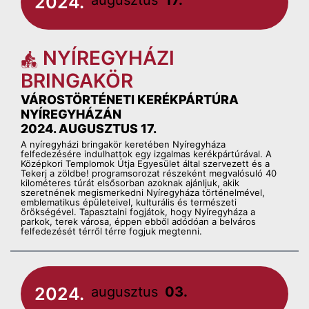
2024.
augusztus
17.
NYÍREGYHÁZI
BRINGAKÖR
VÁROSTÖRTÉNETI KERÉKPÁRTÚRA
NYÍREGYHÁZÁN
2024. AUGUSZTUS 17.
A nyíregyházi bringakör keretében Nyíregyháza
felfedezésére indulhattok egy izgalmas kerékpártúrával. A
Középkori Templomok Útja Egyesület által szervezett és a
Tekerj a zöldbe! programsorozat részeként megvalósuló 40
kilométeres túrát elsősorban azoknak ajánljuk, akik
szeretnének megismerkedni Nyíregyháza történelmével,
emblematikus épületeivel, kulturális és természeti
örökségével. Tapasztalni fogjátok, hogy Nyíregyháza a
parkok, terek városa, éppen ebből adódóan a belváros
felfedezését térről térre fogjuk megtenni.
2024.
augusztus
03.