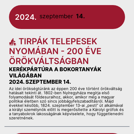
2024.
szeptember
14.
TIRPÁK TELEPESEK
NYOMÁBAN - 200 ÉVE
ÖRÖKVÁLTSÁGBAN
KERÉKPÁRTÚRA A BOKORTANYÁK
VILÁGÁBAN
2024. SZEPTEMBER 14.
Az idei örökségtúránk az éppen 200 éve történt örökváltság
hatásait tekinti át. 1802-ben Nyíregyháza megírja első
folyamodását földesuraihoz, akkor, amikor még a magyar
politikai életben szó sincs jobbágyfelszabadításról. Majd
évekkel később, 1824. szeptember 13-ai „pesti” út alkalmával
a királyi személynök előtt is megerősítette a Károlyi grófok és
a tanyabokrok lakosságának képviselete, hogy függetlenedni
szeretnének.