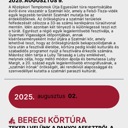
2025. AUGUSZTUS 9.
A Középkori Templomok Útja Egyesület túra repertoárjába
évről évre visszatér a Szatmári kör, amely a Felső-Tisza-vidék
egyik legszebb területét Szatmárt mutatja be az
érdeklődőknek. Az örökségtúra a szatmári területek
felfedezését célozza a 33-as számú kerékpáros túraútvonal
mentén. Idén azonban két tényező is különlegessé teszi ezt
a túrát. Egyrészt a régió egyik legjelentősebb fesztiválja, a
Gyarmati Vigasságok időpontjában, annak
kísérőeseményeként indul útjára a Szatmári kör, amely
lehetővé teszi, hogy az örökségtúrázók bekapcsolódjanak a
túra után a fesztivál életébe, körtúra pedig kiváló kulturális és
szabadidős programot nyújt a fesztiválra érkezők számára.
Másrész idén tartja a Luby Társaság a Luby emlékévet,
melynek célja, hogy méltó módon ápolja és bemutassa Luby
Margit, a 20. század egyik legjelentősebb etnográfusának, a
„szatmári írónak” örökségét, aki rendkívüli alapossággal és
szenvedéllyel kutatta a szatmári paraszti kultúrát.
2025.
augusztus
02.
BEREGI KÖRTÚRA
TEKERJ VELÜNK A PANYOLAFESZTRŐL A