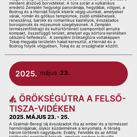
mindent átszövő borvidékkel. A túra során a vulkanikus
eredetű Zemplén hegységi panorámája, hegylábai, völgyei, a
Bodrog és a Hernád folyók kísérik végig utunkat, amelyeket
várak, román és gótikus templomok, zsidó emlékhelyek,
reneszánsz, barokk és romantikus kastélyok, évszázados
borospincék és múzeumok szegélyeznek. A Zemplén
természetföldrajzi és kultúrtörténeti szempontból annyira
kompakt, összefüggő terület, amelyet egy körtúra keretében
célszerű felfedezni. A zempléni örökségtúra voltaképpen
Tokaj-Hegyalja területén halad keresztül, a Hernád és a
Bodrog folyók völgyében, Tokaj és az országhatár között.
2025.
május
23.
ÖRÖKSÉGÚTRA A FELSŐ-
TISZA-VIDÉKEN
2025. MÁJUS 23. - 25.
A Szatmár-Beregi táj évszázadok óta az ember és a természet
harmóniájának, olykor küzdelmének a lenyomata. A térség
három történeti nagytájunk: Erdély, Felvidék és az Alföld
találkozási pontjánál fekszik, amelyek egyben kulturális