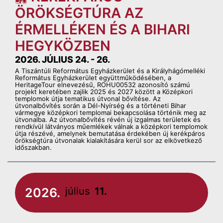
ÖRÖKSÉGTÚRA AZ
ÉRMELLÉKEN ÉS A BIHARI
HEGYKÖZBEN
2026. JÚLIUS 24. - 26.
A Tiszántúli Református Egyházkerület és a Királyhágómelléki
Református Egyházkerület együttműködésében, a
HeritageTour elnevezésű, ROHU00532 azonosító számú
projekt keretében zajlik 2025 és 2027 között a Középkori
templomok útja tematikus útvonal bővítése. Az
útvonalbővítés során a Dél-Nyírség és a történeti Bihar
vármegye középkori templomai bekapcsolása történik meg az
útvonalba. Az útvonalbővítés révén új izgalmas területek és
rendkívül látványos műemlékek válnak a középkori templomok
útja részévé, amelynek bemutatása érdekében új kerékpáros
örökségtúra útvonalak kialakítására kerül sor az elkövetkező
időszakban.
2026.
július
11.