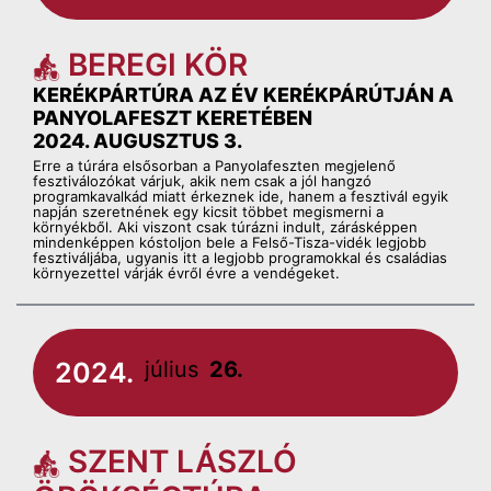
BEREGI KÖR
KERÉKPÁRTÚRA AZ ÉV KERÉKPÁRÚTJÁN A
PANYOLAFESZT KERETÉBEN
2024. AUGUSZTUS 3.
Erre a túrára elsősorban a Panyolafeszten megjelenő
fesztiválozókat várjuk, akik nem csak a jól hangzó
programkavalkád miatt érkeznek ide, hanem a fesztivál egyik
napján szeretnének egy kicsit többet megismerni a
környékből. Aki viszont csak túrázni indult, zárásképpen
mindenképpen kóstoljon bele a Felső-Tisza-vidék legjobb
fesztiváljába, ugyanis itt a legjobb programokkal és családias
környezettel várják évről évre a vendégeket.
2024.
július
26.
SZENT LÁSZLÓ