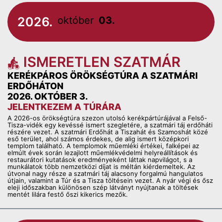
2026.
október
03.
ISMERETLEN SZATMÁR
KERÉKPÁROS ÖRÖKSÉGTÚRA A SZATMÁRI
ERDŐHÁTON
2026. OKTÓBER 3.
JELENTKEZEM A TÚRÁRA
A 2026-os örökségtúra szezon utolsó kerékpártúrájával a Felső-
Tisza-vidék egy kevéssé ismert szegletére, a szatmári táj erdőháti
részére vezet. A szatmári Erdőhát a Tiszahát és Szamoshát közé
eső terület, ahol számos érdekes, de alig ismert középkori
templom található. A templomok műemléki értékei, falképei az
elmúlt évek során lezajlott műemlékvédelmi helyreállítások és
restaurátori kutatások eredményeként láttak napvilágot, s a
munkálatok több nemzetközi díjat is méltán kiérdemeltek. Az
útvonal nagy része a szatmári táj alacsony forgalmú hangulatos
útjain, valamint a Túr és a Tisza töltésein vezet. A nyár végi és ősz
eleji időszakban különösen szép látványt nyújtanak a töltések
mentét lilára festő őszi kikerics mezők.