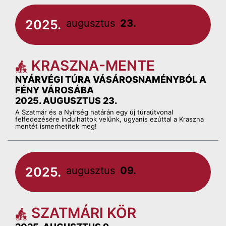
2025.
augusztus
23.
KRASZNA-MENTE
NYÁRVÉGI TÚRA VÁSÁROSNAMÉNYBÓL A
FÉNY VÁROSÁBA
2025. AUGUSZTUS 23.
A Szatmár és a Nyírség határán egy új túraútvonal
felfedezésére indulhattok velünk, ugyanis ezúttal a Kraszna
mentét ismerhetitek meg!
2025.
augusztus
09.
SZATMÁRI KÖR