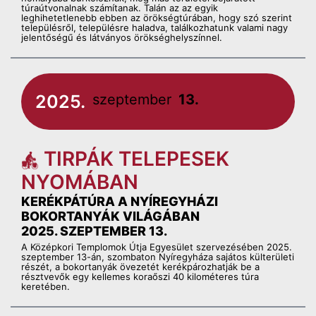
túraútvonalnak számítanak. Talán az az egyik
leghihetetlenebb ebben az örökségtúrában, hogy szó szerint
településről, településre haladva, találkozhatunk valami nagy
jelentőségű és látványos örökséghelyszínnel.
2025.
szeptember
13.
TIRPÁK TELEPESEK
NYOMÁBAN
KERÉKPÁTÚRA A NYÍREGYHÁZI
BOKORTANYÁK VILÁGÁBAN
2025. SZEPTEMBER 13.
A Középkori Templomok Útja Egyesület szervezésében 2025.
szeptember 13-án, szombaton Nyíregyháza sajátos külterületi
részét, a bokortanyák övezetét kerékpározhatják be a
résztvevők egy kellemes koraőszi 40 kilométeres túra
keretében.