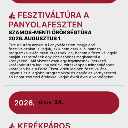
FESZTIVÁLTÚRA A
PANYOLAFESZTEN
SZAMOS-MENTI ÖRÖKSÉGTÚRA
2026. AUGUSZTUS 1.
Erre a túrára azokat a Panyolafeszten megjelenő
fesztiválozókat is várjuk, akik nem csak a jól hangzó
programkavalkád miatt érkeznek ide, hanem a fesztivál egyik
napján szeretnének egy kicsit többet megismerni a
környékből. Aki viszont csak egy izgalmasnak ígérkező
kerékpártúrára indulna velünk, zárásképpen mindenképpen
kóstoljon bele a Felső-Tisza-vidék legjobb fesztiváljába,
ugyanis itt a legjobb programokkal és családias környezettel
és finom szatmári ételekkel várják évről évre a vendégeket.
2026.
július
24.
KERÉKPÁROS