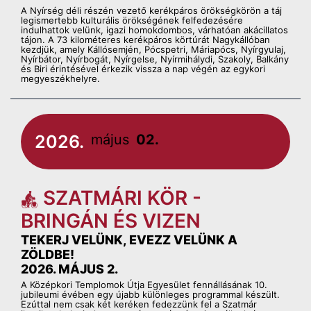
A Nyírség déli részén vezető kerékpáros örökségkörön a táj
legismertebb kulturális örökségének felfedezésére
indulhattok velünk, igazi homokdombos, várhatóan akácillatos
tájon. A 73 kilométeres kerékpáros körtúrát Nagykállóban
kezdjük, amely Kállósemjén, Pócspetri, Máriapócs, Nyírgyulaj,
Nyírbátor, Nyírbogát, Nyírgelse, Nyírmihálydi, Szakoly, Balkány
és Biri érintésével érkezik vissza a nap végén az egykori
megyeszékhelyre.
2026.
május
02.
SZATMÁRI KÖR -
BRINGÁN ÉS VIZEN
TEKERJ VELÜNK, EVEZZ VELÜNK A
ZÖLDBE!
2026. MÁJUS 2.
A Középkori Templomok Útja Egyesület fennállásának 10.
jubileumi évében egy újabb különleges programmal készült.
Ezúttal nem csak két keréken fedezzünk fel a Szatmár