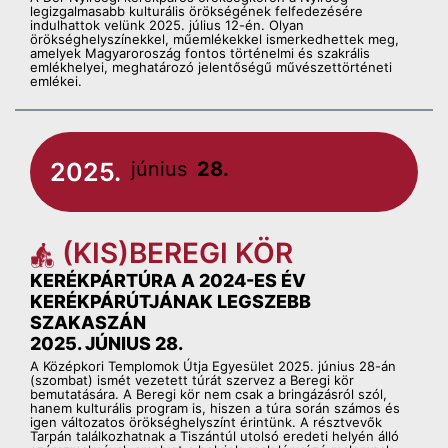
legizgalmasabb kulturális örökségének felfedezésére
indulhattok velünk 2025. július 12-én. Olyan
örökséghelyszínekkel, műemlékekkel ismerkedhettek meg,
amelyek Magyaroroszág fontos történelmi és szakrális
emlékhelyei, meghatározó jelentőségű művészettörténeti
emlékei.
2025.
június
28.
(KIS)BEREGI KÖR
KERÉKPÁRTÚRA A 2024-ES ÉV
KERÉKPÁRÚTJÁNAK LEGSZEBB
SZAKASZÁN
2025. JÚNIUS 28.
A Középkori Templomok Útja Egyesület 2025. június 28-án
(szombat) ismét vezetett túrát szervez a Beregi kör
bemutatására. A Beregi kör nem csak a bringázásról szól,
hanem kulturális program is, hiszen a túra során számos és
igen változatos örökséghelyszínt érintünk. A résztvevők
Tarpán találkozhatnak a Tiszántúl utolsó eredeti helyén álló