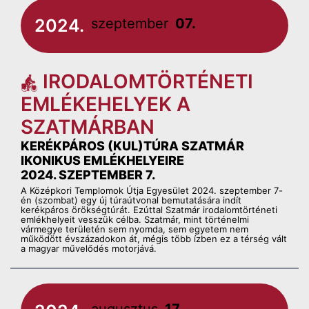
2024.
szeptember
07.
IRODALOMTÖRTÉNETI
EMLÉKEHELYEK A
SZATMÁRBAN
KERÉKPÁROS (KUL)TÚRA SZATMÁR
IKONIKUS EMLÉKHELYEIRE
2024. SZEPTEMBER 7.
A Középkori Templomok Útja Egyesület 2024. szeptember 7-
én (szombat) egy új túraútvonal bemutatására indít
kerékpáros örökségtúrát. Ezúttal Szatmár irodalomtörténeti
emlékhelyeit vesszük célba. Szatmár, mint történelmi
vármegye területén sem nyomda, sem egyetem nem
működött évszázadokon át, mégis több ízben ez a térség vált
a magyar művelődés motorjává.