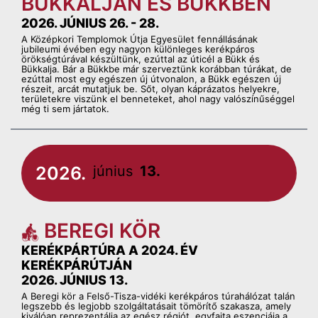
BÜKKALJÁN ÉS BÜKKBEN
2026. JÚNIUS 26. - 28.
A Középkori Templomok Útja Egyesület fennállásának
jubileumi évében egy nagyon különleges kerékpáros
örökségtúrával készültünk, ezúttal az úticél a Bükk és
Bükkalja. Bár a Bükkbe már szerveztünk korábban túrákat, de
ezúttal most egy egészen új útvonalon, a Bükk egészen új
részeit, arcát mutatjuk be. Sőt, olyan káprázatos helyekre,
területekre viszünk el benneteket, ahol nagy valószínűséggel
még ti sem jártatok.
2026.
június
13.
BEREGI KÖR
KERÉKPÁRTÚRA A 2024. ÉV
KERÉKPÁRÚTJÁN
2026. JÚNIUS 13.
A Beregi kör a Felső-Tisza-vidéki kerékpáros túrahálózat talán
legszebb és legjobb szolgáltatásait tömörítő szakasza, amely
kiválóan reprezentálja az egész régiót, egyfajta eszenciája a