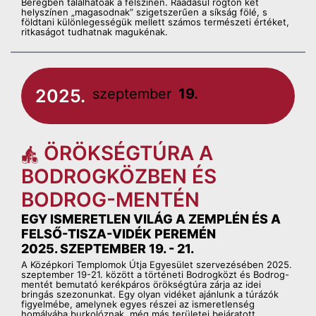
Beregben találhatóak a felszínen. Ráadásul rögtön két
helyszínen „magasodnak” szigetszerűen a síkság fölé, s
földtani különlegességük mellett számos természeti értéket,
ritkaságot tudhatnak magukénak.
2025.
szeptember
19.
ÖRÖKSÉGTÚRA A
BODROGKÖZBEN ÉS
BODROG-MENTÉN
EGY ISMERETLEN VILÁG A ZEMPLÉN ÉS A
FELSŐ-TISZA-VIDÉK PEREMÉN
2025. SZEPTEMBER 19. - 21.
A Középkori Templomok Útja Egyesület szervezésében 2025.
szeptember 19-21. között a történeti Bodrogközt és Bodrog-
mentét bemutató kerékpáros örökségtúra zárja az idei
bringás szezonunkat. Egy olyan vidéket ajánlunk a túrázók
figyelmébe, amelynek egyes részei az ismeretlenség
homályába burkolóznak, még más területei bejáratott