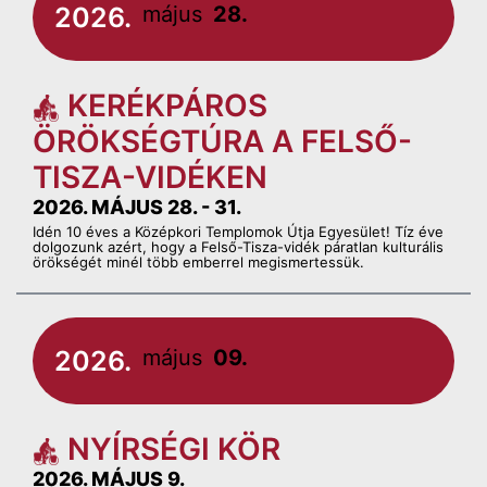
2026.
május
28.
KERÉKPÁROS
ÖRÖKSÉGTÚRA A FELSŐ-
TISZA-VIDÉKEN
2026. MÁJUS 28. - 31.
Idén 10 éves a Középkori Templomok Útja Egyesület! Tíz éve
dolgozunk azért, hogy a Felső-Tisza-vidék páratlan kulturális
örökségét minél több emberrel megismertessük.
2026.
május
09.
NYÍRSÉGI KÖR
2026. MÁJUS 9.