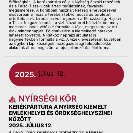
örökségkör. A kerékpártúra célja a Nyírség északi részének
és a Felső-Tisza-vidék ártéri területeinek, falvainak
megismerése. A korábban használt Rétség elnevezésével
elsősorban a Tisza árterében fekvő mocsaras területet
értették: a víz birodalma volt egészen a 19. századig. Hajdan
a Tiszai fokgazdálkodás, a vízhálózat erei hálózták be, mely
mocsaras, lápos vidékké formálta a tájat, megszabta az ott
élők mindennapjait. Földművelést a kiemelkedő hátakon
lehetett folytatni. A Rétköz néprajzi arculatát is
nagymértékben formálta a víz. A vizek levezetését követően
az egykori lápi községek mezőgazdasági településekké
alakultak át és megszűnt a tájra jellemző ősi életforma.
2025.
július
12.
NYÍRSÉGI KÖR
KERÉKPÁRTÚRA A NYÍRSÉG KIEMELT
EMLÉKHELYEI ÉS ÖRÖKSÉGHELYSZÍNEI
KÖZÖTT
2025. JÚLIUS 12.
A Dél-Nyírségi kerékpáros örökségkörön a Nyírség