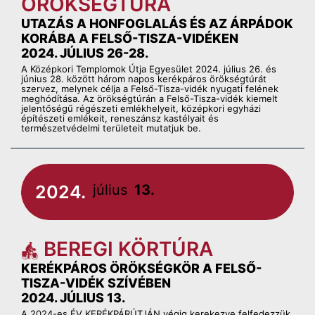
ÖRÖKSÉGTÚRA
UTAZÁS A HONFOGLALÁS ÉS AZ ÁRPÁDOK
KORÁBA A FELSŐ-TISZA-VIDÉKEN
2024. JÚLIUS 26-28.
A Középkori Templomok Útja Egyesület 2024. július 26. és
június 28. között három napos kerékpáros örökségtúrát
szervez, melynek célja a Felső-Tisza-vidék nyugati felének
meghódítása. Az örökségtúrán a Felső-Tisza-vidék kiemelt
jelentőségű régészeti emlékhelyeit, középkori egyházi
építészeti emlékeit, reneszánsz kastélyait és
természetvédelmi területeit mutatjuk be.
2024.
július
13.
BEREGI KÖRTÚRA
KERÉKPÁROS ÖRÖKSÉGKÖR A FELSŐ-
TISZA-VIDÉK SZÍVÉBEN
2024. JÚLIUS 13.
A 2024-es ÉV KERÉKPÁRÚTJÁN végig kerekezve felfedezzük