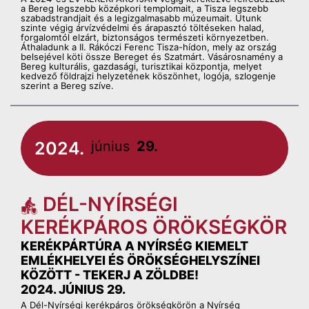
a Bereg legszebb középkori templomait, a Tisza legszebb
szabadstrandjait és a legizgalmasabb múzeumait. Utunk
szinte végig árvízvédelmi és árapasztó töltéseken halad,
forgalomtól elzárt, biztonságos természeti környezetben.
Áthaladunk a II. Rákóczi Ferenc Tisza-hídon, mely az ország
belsejével köti össze Bereget és Szatmárt. Vásárosnamény a
Bereg kulturális, gazdasági, turisztikai központja, melyet
kedvező földrajzi helyzetének köszönhet, logója, szlogenje
szerint a Bereg szíve.
2024.
június
29.
DÉL-NYÍRSÉGI
KERÉKPÁROS ÖRÖKSÉGKÖR
KERÉKPÁRTÚRA A NYÍRSÉG KIEMELT
EMLÉKHELYEI ÉS ÖRÖKSÉGHELYSZÍNEI
KÖZÖTT - TEKERJ A ZÖLDBE!
2024. JÚNIUS 29.
A Dél-Nyírségi kerékpáros örökségkörön a Nyírség