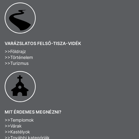
VARÁZSLATOS FELSŐ-TISZA-VIDÉK
>>Földrajz
>>Történelem
>>Turizmus
MIT ÉRDEMES MEGNÉZNI?
>>Templomok
>>Várak
>>Kastélyok
>>További kategóriák