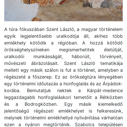
A túra fókuszában Szent László, a magyar történelem
egyik legjelentősebb uralkodója áll, akihez több
emlékhely kötődik a régióban. A hozzá kötődő
örökséghelyszíneken megismerhetitek életútját,
uralkodói munkásságát, háborúit, törvényeit,
művészeti ábrázolásait. Szent László tematikája
mellett egy másik szálon is fut a történet, amelyben a
régészeté a főszerep. Ez az örökségtúra lényegében
egy történelmi időutazás a honfoglalás és az Árpádok-
korába. Bemutatjuk nektek a Kárpát-medence
leggazdagabb honfoglaláskori temetőit a Rétközben
és a Bodrogközben. Egy másik kiemelkedő
jelentőségű régészeti emlékhelyet is felkeresünk,
melynek történelmi emlékhellyé nyilvánítása várhatóan
ezen a nyáron megtörténik. Szabolcs településen