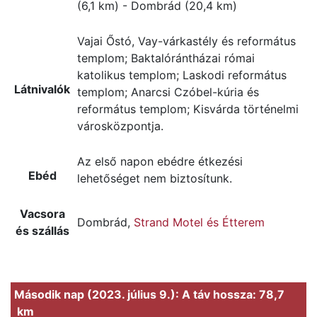
(6,1 km) - Dombrád (20,4 km)
Vajai Őstó, Vay-várkastély és református
templom; Baktalórántházai római
katolikus templom; Laskodi református
Látnivalók
templom; Anarcsi Czóbel-kúria és
református templom; Kisvárda történelmi
városközpontja.
Az első napon ebédre étkezési
Ebéd
lehetőséget nem biztosítunk.
Vacsora
Dombrád,
Strand Motel és Étterem
és szállás
Második nap (2023. július 9.): A táv hossza: 78,7
km