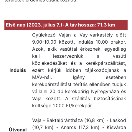
Első nap (2023. július 7.): A táv hossza: 71,3 km
Gyülekező Vaján a Vay-várkastély előtt
9.00-10.00 között, indulás 10.00 órakor.
Azok, akik vasúttal érkeznek, egyedileg
kell leszervezniük a vasúti
közlekedésüket és a kerékpárszállítást,
Indulás
ezért kérjük időben tájékozódjanak a
MÁV-nál. Igény esetében
kerékpárszállítást térítés ellenében tudjuk
vállalni 20 db kerékpárig Nyíregyháza és
Vaja között. A szállítás biztosításának
költsége 1.000 Ft/kerékpár.
Vaja - Baktalórántháza (16,8 km) - Laskod
(10,7 km) - Anarcs (17,3 km) - Kisvárda
Útvonal