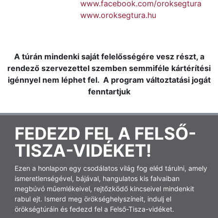
www.facebook.com/oroksegtura
www.oroksegtura.hu
A túrán mindenki saját felelősségére vesz részt, a
rendező szervezettel szemben semmiféle kártérítési
igénnyel nem léphet fel. A program változtatási jogát
fenntartjuk
FEDEZD FEL A FELSŐ-
TISZA-VIDÉKET!
Ezen a honlapon egy csodálatos világ fog eléd tárulni, amely
ismeretlenségével, bájával, hangulatos kis falvaiban
megbúvó műemlékeivel, rejtőzködő kincseivel mindenkit
rabul ejt. Ismerd meg örökséghelyszíneit, indulj el
örökségtúráin és fedezd fel a Felső-Tisza-vidéket.