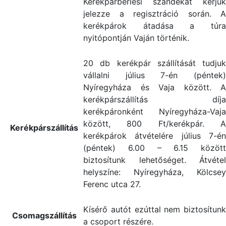
Kerékpárbérlési szándékát kérjük
jelezze a regisztráció során. A
kerékpárok átadása a túra
nyitópontján Vaján történik.
20 db kerékpár szállítását tudjuk
vállalni július 7-én (péntek)
Nyíregyháza és Vaja között. A
kerékpárszállítás díja
kerékpáronként Nyíregyháza-Vaja
között, 800 Ft/kerékpár. A
Kerékpárszállítás
kerékpárok átvételére július 7-én
(péntek) 6.00 – 6.15 között
biztosítunk lehetőséget. Átvétel
helyszíne: Nyíregyháza, Kölcsey
Ferenc utca 27.
Kísérő autót ezúttal nem biztosítunk
Csomagszállítás
a csoport részére.