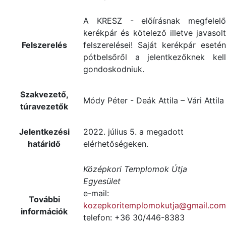
A KRESZ - előírásnak megfelelő
kerékpár és kötelező illetve javasolt
Felszerelés
felszerelései! Saját kerékpár esetén
pótbelsőről a jelentkezőknek kell
gondoskodniuk.
Szakvezető,
Módy Péter - Deák Attila – Vári Attila
túravezetők
Jelentkezési
2022. július 5. a megadott
határidő
elérhetőségeken.
Középkori Templomok Útja
Egyesület
e-mail:
További
kozepkoritemplomokutja@gmail.com
információk
telefon: +36 30/446-8383