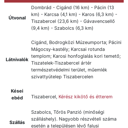
Dombrád - Cigánd (16 km) - Pácin (13
km) - Karcsa (4,1 km) - Karos (6,3 km) -
Útvonal
Tiszabercel (23,6 km) - Gávavencsellő
(9,4 km) - Szabolcs (6,3 km)
Cigánd, Bodrogközi Múzeumporta; Pácini
Mágocsy-kastély; Karcsai rotunda
templom; Karosi honfoglalás kori temető;
Látnivalók
Tiszatelek-Tiszabercel ártér
természetvédelmi terület, műemlék
szivattyútelep Tiszabercelen
Kései
Tiszabercel,
Kérész kikötő és étterem
ebéd
Szabolcs, Tőrös Panzió (minőségi
szálláshely). Nagyobb részvételi száma
Szállás
esetén a településen lévő falusi