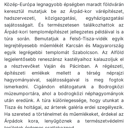
Közép-Európa legnagyobb épségben maradt földvárán
keresztül mutatjuk be az Árpád-kor várépítészet,
hadszervezeti, közigazgatási, egyházigazgatási
sajátosságait. És természetesen találkozhattok az
Árpád-kori templomépítészet jellegzetes példáival is a
túra során. Bemutatjuk a Felső-Tisza-vidék egyik
legrejtélyesebb műemlékét Karcsán és Magyarország
egyik legrégebbi templomát Szabolcson. Az Alföld
legjelentősebb reneszánsz kastélyaihoz kalauzoljuk el
a résztvevőket Vaján és Pácinban. A régészeti,
építészeti emlékek mellett a térség néprajzi
hagyományaival, sajátosságaival is meg fogtok
ismerkedni. Cigándon ellátogatunk a Bodrogközi
múzeumportára, ahol a bodrogközi néphagyományok
után eredünk. A túra különlegessége, hogy utunkat a
Tisza és holtágai, az árterek galéria erdei szegélyezik.
Ha szereted a történelmet és műemlékeket, érdekel az
Árpádok kora, lenyűgöznek a természetvédelmi
területek érdemes csatlakoznod.