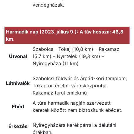
vendégházak.
Harmadik nap (2023. július 9.): A táv hossza: 46,8
km.
Szabolcs - Tokaj (10,8 km) – Rakamaz
Útvonal
(5,7 km) – Nyírtelek (19,3 km) –
Nyíregyháza (11 km)
Szabolcsi földvár és árpád-kori templom;
Látnivalók
Tokaj történelmi városközpontja,
Rakamaz turul emlékmű
A túra harmadik napján szervezett
Ebéd
keretek között nem biztosítunk ebédet.
Nyíregyházára kerékpárral a délutáni
Érkezés
órákban.