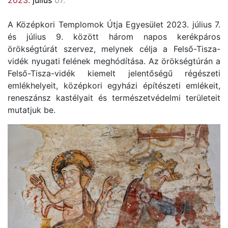
2023.
július
07.
A Középkori Templomok Útja Egyesület 2023. július 7.
és július 9. között három napos kerékpáros
örökségtúrát szervez, melynek célja a Felső-Tisza-
vidék nyugati felének meghódítása. Az örökségtúrán a
Felső-Tisza-vidék kiemelt jelentőségű régészeti
emlékhelyeit, középkori egyházi építészeti emlékeit,
reneszánsz kastélyait és természetvédelmi területeit
mutatjuk be.