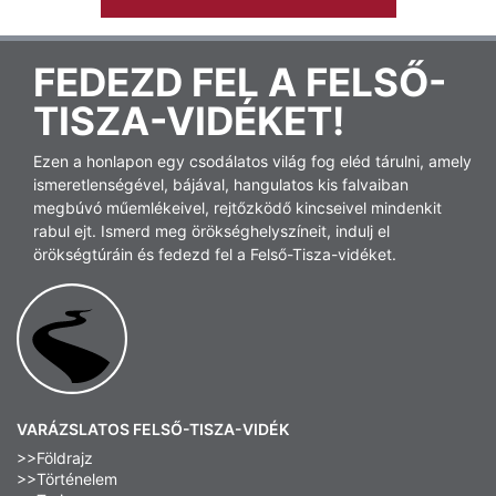
FEDEZD FEL A FELSŐ-
TISZA-VIDÉKET!
Ezen a honlapon egy csodálatos világ fog eléd tárulni, amely
ismeretlenségével, bájával, hangulatos kis falvaiban
megbúvó műemlékeivel, rejtőzködő kincseivel mindenkit
rabul ejt. Ismerd meg örökséghelyszíneit, indulj el
örökségtúráin és fedezd fel a Felső-Tisza-vidéket.
VARÁZSLATOS FELSŐ-TISZA-VIDÉK
>>Földrajz
>>Történelem