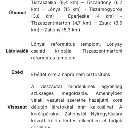
Tiszaszalka (8,4 km) – Tiszaadony (6,2
km) – Lónya (15 km) – Tiszamogyorós
Útvonal
(3,8 km) – Eperjeske (4 km) –
Tiszaszentmárton (4,7 km) – Zsurk (3,5
km) – Záhony (5,3 km)
Lónyai református templom, Lónyay
Látnivalók
család kriptája, Tiszaszentmártoni
református templom
Ebéd
Ebédet erre a napra nem biztosítunk
A visszautat mindenkinek egyénileg
szükséges megoldania. Amennyiben
valaki vasúttal szeretne hazajutni, kora
Visszaút
délután járatokkal már kalkulálhat. A
kerékpárokat Záhonytól Nyíregyházára
között külön térítés ellenében el tudjuk
szállítani.