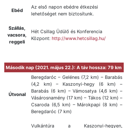
Az első napon ebédre étkezési
Ebéd
lehetőséget nem biztosítunk.
Szállás,
Hét Csillag Üdülő és Konferencia
vacsora,
Központ:
http://www.hetcsillag.hu/
reggeli
Második nap (2021. május 22.): A táv hossza: 79 km
Beregdaróc – Gelénes (7,2 km) – Barabás
(4,2 km) – Kaszonyi-hegy (6 km) –
Barabás (6 km) – Vámosatya (4,6 km) –
Útvonal
Vásárosnamény (17 km) – Tákos (12 km) –
Csaroda (6,5 km) – Márokpapi (8 km) –
Beregdaróc (7 km)
Vulkántúra a Kaszonyi-hegyen,