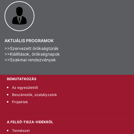
AKTUÁLIS PROGRAMOK
>>Szervezett örökségtúrák
>>Kiállítások, örökségnapok
>>Szakmai rendezvények
BEMUTATKOZÁS
Az egyesületről
Beszámolók, szabályzatok
Projektek
A FELSŐ-TISZA-VIDÉKRŐL
Természet