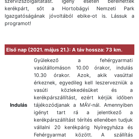
szervízszolgáltatást. Igény esetén bérelhettek
kerékpárt, sőt a Hortobágyi Nemzeti Park
Igazgatóságának jóvoltából ebike-ot is. Lássuk a
programot!
Első nap (2021. május 21.): A táv hossza: 73 km.
Gyülekező a fehérgyarmati
vasútállomáson 10.00 órakor, indulás
10.30 órakor. Azok, akik vasúttal
érkeznek, egyedileg kell leszervezniük a
vasúti közlekedésüket és a
kerékpárszállítást, ezért kérjük időben
Indulás
tájékozódjanak a MÁV-nál. Amennyiben
igényt tart rá a jelentkező a
kerékpárszállítást térítés ellenében tudjuk
vállalni 20 kerékpárig Nyíregyháza és
Fehérgyarmat között. A szállítás