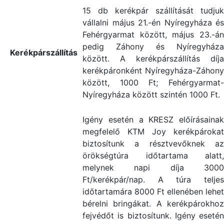
15 db kerékpár szállítását tudjuk
vállalni május 21.-én Nyíregyháza és
Fehérgyarmat között, május 23.-án
pedig Záhony és Nyíregyháza
Kerékpárszállítás
között. A kerékpárszállítás díja
kerékpáronként Nyíregyháza-Záhony
között, 1000 Ft; Fehérgyarmat-
Nyíregyháza között szintén 1000 Ft.
Igény esetén a KRESZ előírásainak
megfelelő KTM Joy kerékpárokat
biztosítunk a résztvevőknek az
örökségtúra időtartama alatt,
melynek napi díja 3000
Ft/kerékpár/nap. A túra teljes
időtartamára 8000 Ft ellenében lehet
bérelni bringákat. A kerékpárokhoz
fejvédőt is biztosítunk. Igény esetén