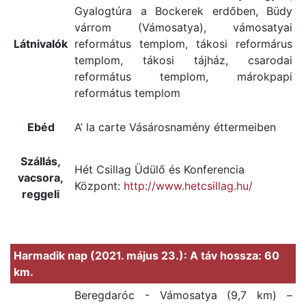
Gyalogtúra a Bockerek erdőben, Büdy
várrom (Vámosatya), vámosatyai
Látnivalók
református templom, tákosi reformárus
templom, tákosi tájház, csarodai
református templom, márokpapi
református templom
Ebéd
A’ la carte Vásárosnamény éttermeiben
Szállás,
Hét Csillag Üdülő és Konferencia
vacsora,
Központ:
http://www.hetcsillag.hu/
reggeli
Harmadik nap (2021. május 23.): A táv hossza: 60
km.
Beregdaróc - Vámosatya (9,7 km) –