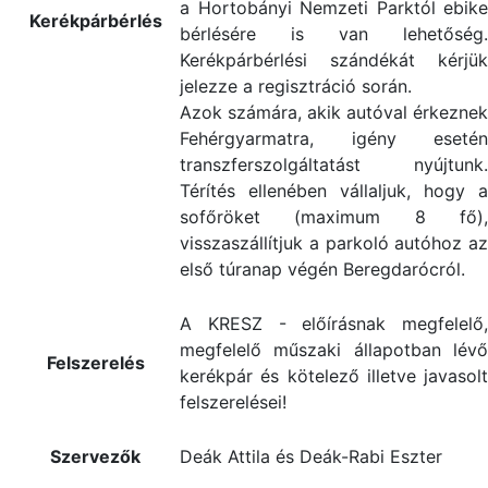
a Hortobányi Nemzeti Parktól ebike
Kerékpárbérlés
bérlésére is van lehetőség.
Kerékpárbérlési szándékát kérjük
jelezze a regisztráció során.
Azok számára, akik autóval érkeznek
Fehérgyarmatra, igény esetén
transzferszolgáltatást nyújtunk.
Térítés ellenében vállaljuk, hogy a
sofőröket (maximum 8 fő),
visszaszállítjuk a parkoló autóhoz az
első túranap végén Beregdarócról.
A KRESZ - előírásnak megfelelő,
megfelelő műszaki állapotban lévő
Felszerelés
kerékpár és kötelező illetve javasolt
felszerelései!
Szervezők
Deák Attila és Deák-Rabi Eszter