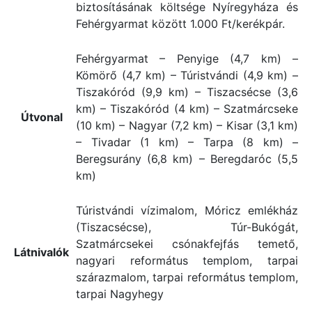
biztosításának költsége Nyíregyháza és
Fehérgyarmat között 1.000 Ft/kerékpár.
Fehérgyarmat – Penyige (4,7 km) –
Kömörő (4,7 km) – Túristvándi (4,9 km) –
Tiszakóród (9,9 km) – Tiszacsécse (3,6
km) – Tiszakóród (4 km) – Szatmárcseke
Útvonal
(10 km) – Nagyar (7,2 km) – Kisar (3,1 km)
– Tivadar (1 km) – Tarpa (8 km) –
Beregsurány (6,8 km) – Beregdaróc (5,5
km)
Túristvándi vízimalom, Móricz emlékház
(Tiszacsécse), Túr-Bukógát,
Szatmárcsekei csónakfejfás temető,
Látnivalók
nagyari református templom, tarpai
szárazmalom, tarpai református templom,
tarpai Nagyhegy