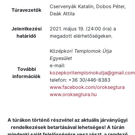
Cservenyák Katalin, Dobos Péter,
Túravezetők
Deák Attila
Jelentkezési
2021. május 19. (24:00 óra) a
határidő
megadott elérhetőségeken.
Középkori Templomok Útja
Egyesület
e-mail:
További
kozepkoritemplomokutja@gmail.com
információk
telefon: +36 30/446-8383
www.facebook.com/oroksegtura
www.oroksegtura.hu
A túrákon történő részvétel az aktuális járványügyi
rendelkezések betartásával lehetséges! A túrán
mindenki saját felelősségére vesz részt, a rendező