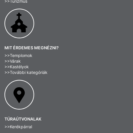
>>Turizmus
MIT ÉRDEMES MEGNÉZNI?
>>Templomok
>>Várak
>>Kastélyok
>>További kategóriák
TÚRAÚTVONALAK
>>Kerékpárral