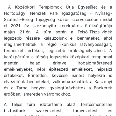
A Középkori Templomok Útja Egyesület és a
Hortobágyi Nemzeti Park Igazgatóság - Nyírség-
Szatmár-Bereg Tájegység közös szervezésében indul
el 2021. év szezonnyitó kerékpáros örökségtúrája
május 21-én. A túra során a Felső-Tisza-vidék
legszebb részére kalauzolunk el benneteket, ahol
megismerhetitek a régió ikonikus látványosságait,
természeti értékeit, legszebb örökséghelyszíneit. A
kerékpártúra a térség legszebb középkori templomai
mentén halad, érintve irodalomtörténeti
emlékhelyeket, népi építészeti emlékeket, néprajzi
értékeket. Érintetlen, kevéssé ismert helyekre is
elvezetünk benneteket, vulkántúrázhattok a Kaszonyi
és a Tarpai hegyen, gyalogtúrázhattok a Bockerek
erdőben, ismeretlen várromokhoz.
A teljes túra időtartama alatt térítésmentesen
biztosítunk szakvezetést, túravezetést és