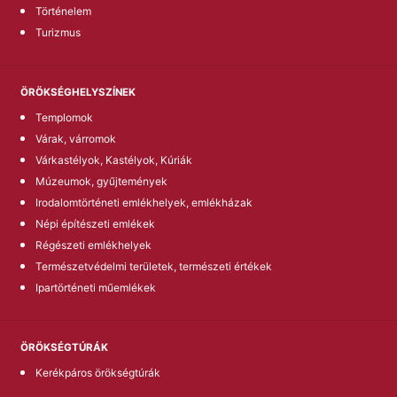
Történelem
Turizmus
ÖRÖKSÉGHELYSZÍNEK
Templomok
Várak, várromok
Várkastélyok, Kastélyok, Kúriák
Múzeumok, gyűjtemények
Irodalomtörténeti emlékhelyek, emlékházak
Népi építészeti emlékek
Régészeti emlékhelyek
Természetvédelmi területek, természeti értékek
Ipartörténeti műemlékek
ÖRÖKSÉGTÚRÁK
Kerékpáros örökségtúrák